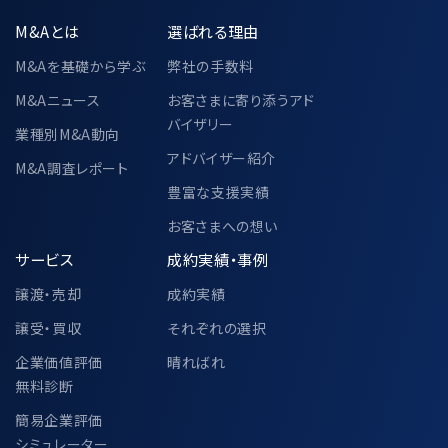
M&Aとは
選ばれる理由
M&Aを基礎から学ぶ
弊社の手数料
M&Aニュース
お客さまに寄り添うアド
バイザリー
業種別M&A動向
アドバイザー紹介
M&A調査レポート
豊富な支援実績
お客さまへの想い
サービス
成約実績・事例
譲渡・売却
成約実績
譲受・買収
それぞれの選択
企業価値評価
晴ればれ
無料診断
簡易企業評価
シミュレーター