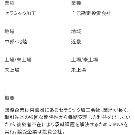
業種
業種
セラミック加工
自己勘定投資会社
地域
地域
中部・北陸
近畿
上場/未上場
上場/未上場
未上場
未上場
概要
譲渡企業は東海圏にあるセラミック加工会社。業歴が長く、
取引先との強固な関係性から毎期安定した利益を出してい
たが、後継者不在により承継課題を解決するためにM&Aを
実行。譲受企業は投資会社。