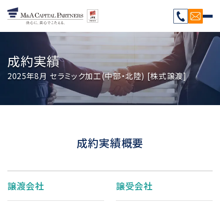
成約実績
2025年8月 セラミック加工(中部・北陸) [株式譲渡]
成約実績概要
譲渡会社
譲受会社