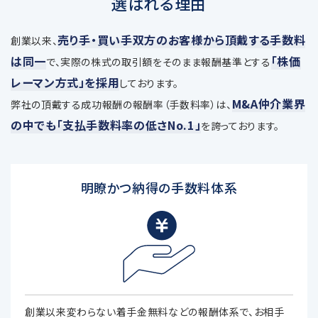
選ばれる理由
売り手・買い手双方のお客様から頂戴する手数料
創業以来、
は同一
「株価
で、
実際の株式の取引額をそのまま報酬基準とする
レーマン方式」を採用
しております。
M&A仲介業界
弊社の頂戴する成功報酬の報酬率（手数料率）は、
の中でも「支払手数料率の低さNo.1」
を誇っております。
明瞭かつ納得の手数料体系
創業以来変わらない着手金無料などの報酬体系で、お相手