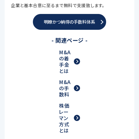
企業と基本合意に至るまで無料で支援致します。
明瞭かつ納得の手数料体系
- 関連ページ -
M&A
の着
手金
とは
M&A
の手
数料
株価
レー
マン
方式
とは