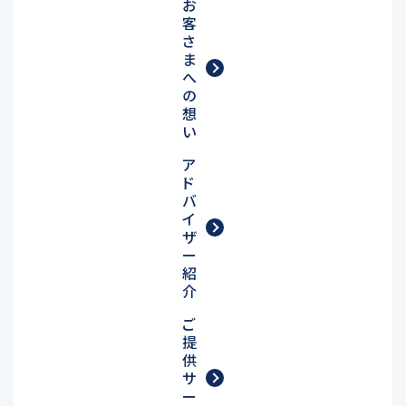
お
客
さ
ま
へ
の
想
い
ア
ド
バ
イ
ザ
ー
紹
介
ご
提
供
サ
ー