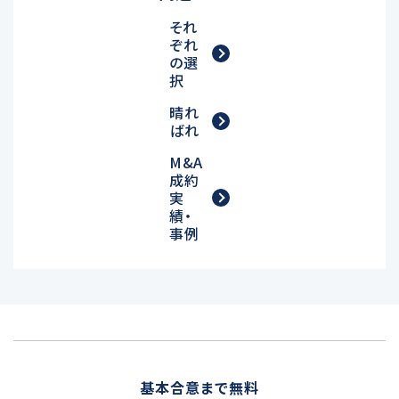
それ
ぞれ
の選
択
晴れ
ばれ
M&A
成約
実
績・
事例
基本合意まで無料