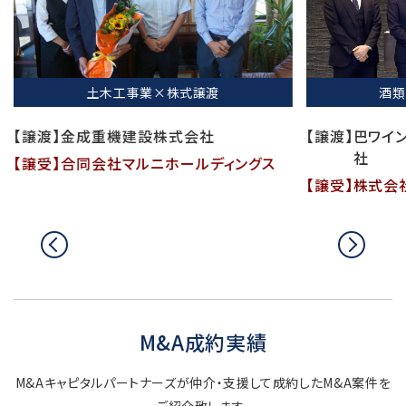
土木工事業×株式譲渡
酒類卸
【譲渡】
金成重機建設株式会社
【譲渡】
巴ワイン・
社
【譲受】
合同会社マルニホールディングス
【譲受】
株式会社
前
次
へ
へ
移
移
動
動
M&A成約実績
M&Aキャピタルパートナーズが仲介・支援して成約したM&A案件を