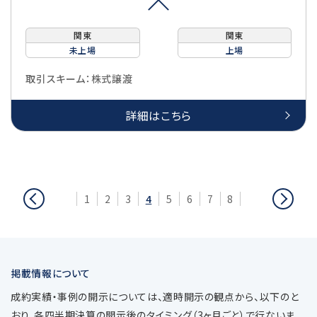
関東
関東
未上場
上場
取引スキーム：株式譲渡
詳細はこちら
前
次
1
2
3
4
5
6
7
8
へ
へ
移
移
動
動
掲載情報について
成約実績・事例の開示については、適時開示の観点から、以下のと
おり、各四半期決算の開示後のタイミング（3ヶ月ごと）で行ないま