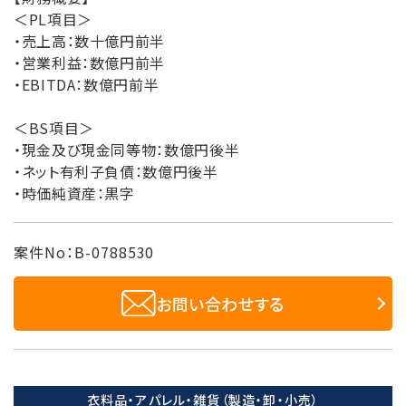
＜PL項目＞
・売上高：数十億円前半
・営業利益：数億円前半
・EBITDA：数億円前半
＜BS項目＞
・現金及び現金同等物：数億円後半
・ネット有利子負債：数億円後半
・時価純資産：黒字
案件No：B-0788530
お問い合わせする
衣料品・アパレル・雑貨（製造・卸・小売）