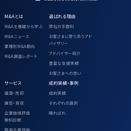
M&Aとは
選ばれる理由
M&Aを基礎から学ぶ
弊社の手数料
M&Aニュース
お客さまに寄り添うアド
バイザリー
業種別M&A動向
アドバイザー紹介
M&A調査レポート
豊富な支援実績
お客さまへの想い
サービス
成約実績・事例
譲渡・売却
成約実績
譲受・買収
それぞれの選択
企業価値評価
晴ればれ
無料診断
簡易企業評価