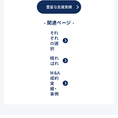
豊富な支援実績
- 関連ページ -
それ
ぞれ
の選
択
晴れ
ばれ
M&A
成約
実
績・
事例