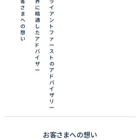
客
界
ラ
さ
に
イ
ま
精
ア
へ
通
ン
の
し
ト
想
た
フ
い
ア
ァ
ド
ー
バ
ス
イ
ト
ザ
の
ー
ア
ド
バ
イ
ザ
リ
ー
お客さまへの想い