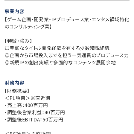
事業内容
【ゲーム企画・開発業・IPプロデュース業・エンタメ領域特化
のコンサルティング業】
【特徴・強み】
◎豊富なタイトル開発経験を有する少数精鋭組織
◎企画から市場投入までを担う一気通貫のプロデュース力
◎新規IPの創出実績と多面的なコンテンツ展開余地
財務内容
【財務概要】
＜PL項目＞※直近期
・売上高：400百万円
・調整後営業利益：40百万円
・調整後EBITDA：50百万円
＜BS項目＞※直近期