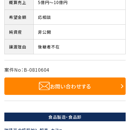
概算売上
5億円～10億円
希望金額
応相談
純資産
非公開
譲渡理由
後継者不在
案件No：B-0810604
お問い合わせする
食品製造・食品卸
珈琲豆の焙煎加?、卸売、カフェ