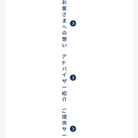
お
客
さ
ま
へ
の
想
い
ア
ド
バ
イ
ザ
ー
紹
介
ご
提
供
サ
ー