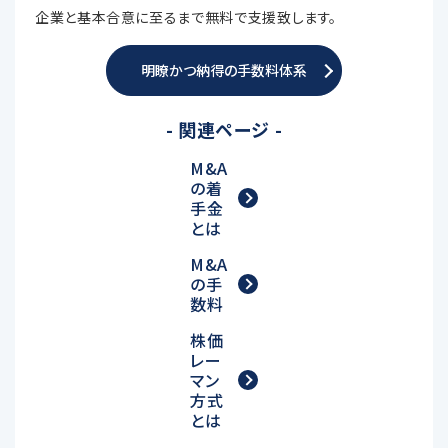
企業と基本合意に至るまで無料で支援致します。
明瞭かつ納得の手数料体系
- 関連ページ -
M&A
の着
手金
とは
M&A
の手
数料
株価
レー
マン
方式
とは