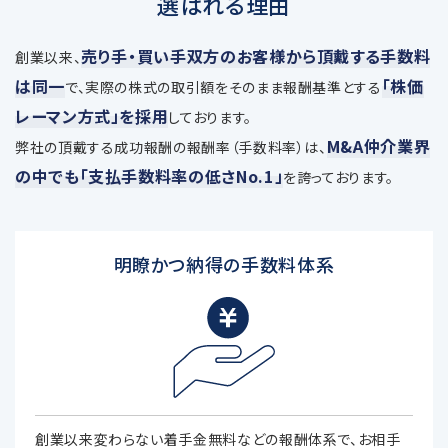
選ばれる理由
売り手・買い手双方のお客様から頂戴する手数料
創業以来、
は同一
「株価
で、
実際の株式の取引額をそのまま報酬基準とする
レーマン方式」を採用
しております。
M&A仲介業界
弊社の頂戴する成功報酬の報酬率（手数料率）は、
の中でも「支払手数料率の低さNo.1」
を誇っております。
明瞭かつ納得の手数料体系
創業以来変わらない着手金無料などの報酬体系で、お相手