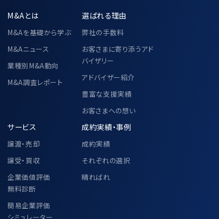
M&Aとは
選ばれる理由
M&Aを基礎から学ぶ
弊社の手数料
M&Aニュース
お客さまに寄り添うアド
バイザリー
業種別M&A動向
アドバイザー紹介
M&A調査レポート
豊富な支援実績
お客さまへの想い
サービス
成約実績・事例
譲渡・売却
成約実績
譲受・買収
それぞれの選択
企業価値評価
晴ればれ
無料診断
簡易企業評価
シミュレーター