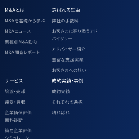
M&Aとは
選ばれる理由
M&Aを基礎から学ぶ
弊社の手数料
M&Aニュース
お客さまに寄り添うアド
バイザリー
業種別M&A動向
アドバイザー紹介
M&A調査レポート
豊富な支援実績
お客さまへの想い
サービス
成約実績・事例
譲渡・売却
成約実績
譲受・買収
それぞれの選択
企業価値評価
晴ればれ
無料診断
簡易企業評価
シミュレーター