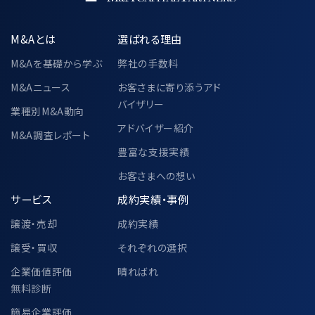
M&Aとは
選ばれる理由
M&Aを基礎から学ぶ
弊社の手数料
M&Aニュース
お客さまに寄り添うアド
バイザリー
業種別M&A動向
アドバイザー紹介
M&A調査レポート
豊富な支援実績
お客さまへの想い
サービス
成約実績・事例
譲渡・売却
成約実績
譲受・買収
それぞれの選択
企業価値評価
晴ればれ
無料診断
簡易企業評価