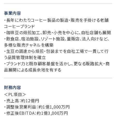
事業内容
・長年にわたりコーヒー製品の製造・販売を手掛ける老舗
コーヒーブランド
・珈琲豆の焙煎加工、卸売・小売を中心に、自社店舗も展開
・飲食店、宿泊施設、リゾート施設、量販店、法人向けなど、
多様な販売チャネルを構築
・生豆の調達から焙煎・包装までを自社工場で一貫して行
う品質管理体制を確立
・ブランド力と既存顧客基盤を活かし、更なる販路拡大・商
品展開による成長余地を有する
財務内容
＜PL項目＞
・売上高：約12億円
・調整後営業利益：約1億1,000万円
・修正後EBITDA：約1億3,000万円