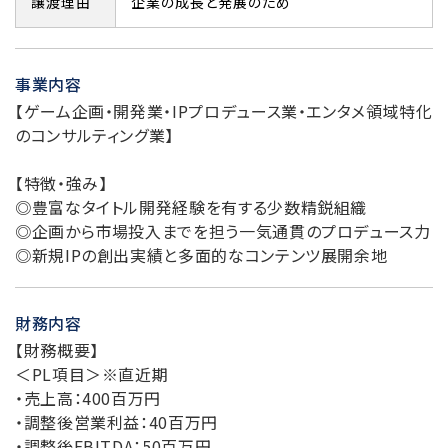
譲渡理由
企業の成長と発展のため
事業内容
【ゲーム企画・開発業・IPプロデュース業・エンタメ領域特化
のコンサルティング業】
【特徴・強み】
◎豊富なタイトル開発経験を有する少数精鋭組織
◎企画から市場投入までを担う一気通貫のプロデュース力
◎新規IPの創出実績と多面的なコンテンツ展開余地
財務内容
【財務概要】
＜PL項目＞※直近期
・売上高：400百万円
・調整後営業利益：40百万円
・調整後EBITDA：50百万円