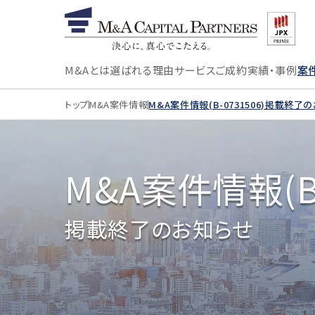
M&Aとは
選ばれる理由
サービス
ご成約実績・事例
案
トップ
M&A案件情報
M&A案件情報(B-0731506)掲載終了
M&A案件情報(B-
掲載終了のお知らせ