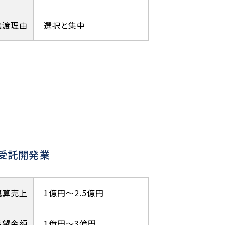
譲渡理由
選択と集中
ム受託開発業
概算売上
1億円～2.5億円
希望金額
1億円～3億円