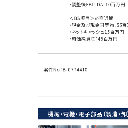
・調整後EBITDA：10百万円
＜BS項目＞※直近期
・現金及び現金同等物：55百
・ネットキャッシュ15百万円
・時価純資産：45百万円
案件No：B-0774410
機械・電機・電子部品（製造・卸