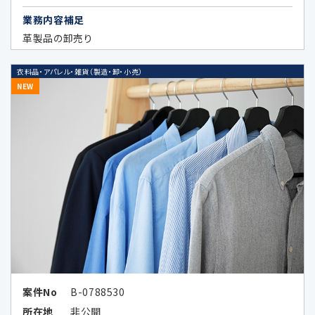
アメリカ合衆国（カリフォルニア州）に
業務内容補足
おける個人情報の保護に関する制度
革製品の卸売り
（https://www.ppc.go.jp/files/pdf/
california_report.pdf）
衣料品・アパレル・雑貨（製造・卸・小売）
NEW
Google LLCは、OECDプライバシーガ
イドライン8原則に対応する措置を全
て講じています。
6-1.個人情報の共同利用①
共同利用する者の範囲
・当社の子会社、関係会社並びに当社及
びこれらの者と共同でサービス提供又
はセミナー等の企画を実施する第三者
案件No
B-0788530
（秘密保持義務を負わせた場合に限る）
所在地
非公開