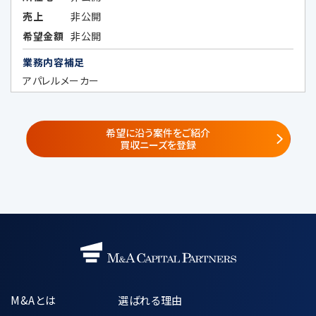
①
子会社・関係会社
売上
非公開
株式会社レコフ
希望金額
非公開
（https://www.recof.co.jp/）
業務内容補足
株式会社レコフデータ
（https://www.marr.jp/company.ht
アパレルメーカー
ml）
株式会社みらい共創アドバイザリー
（https://www.mirai-fp.co.jp/）
希望に沿う案件をご紹介
買収ニーズを登録
②
共同サービス提供者・共同セミナー企
画者
共同利用する個人データの項目
・当社が遂行する事業で取得した個人情
報
氏名、電話番号、メールアドレス、所属企
業の情報（名称・住所・役職）
M&Aとは
選ばれる理由
共同利用の目的