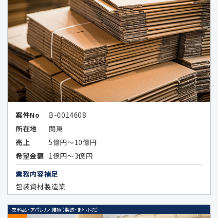
4.個人情報の第三者提供の制限
次の場合を除いてお客様の個人情報を第三者
に開示又は提供することはありません。
お客様ご本人が同意されている場合
案件No
B-0014608
所在地
関東
法令などの定めにより開示が必要な場
合
売上
5億円～10億円
希望金額
1億円～3億円
当社が第三者に本ポリシーに定める利
業務内容補足
用目的の達成に必要な範囲内において
包装資材製造業
個人データの取扱いの全部又は一部を
委託する場合に、当該委託先に対して予
め秘密保持の義務を負わせている場合
衣料品・アパレル・雑貨（製造・卸・小売）