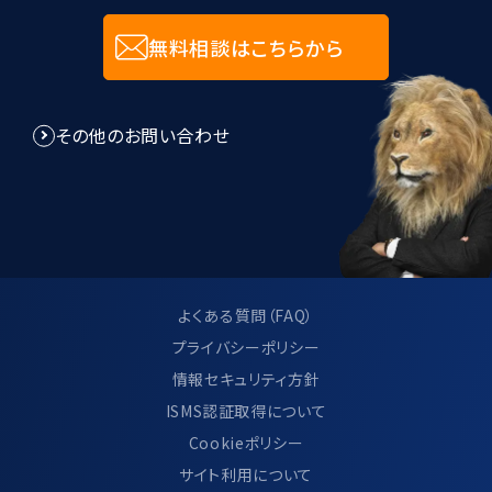
無料相談はこちらから
8.個人情報管理規程に関して
その他のお問い合わせ
当社は、個人情報管理規程を制定し、個
人情報に関する法令及びその他の規範に
適合させ、これらを遵守いたします。
当社は、個人情報管理規程の見直し及び
改善を継続的に行います。
よくある質問（FAQ）
プライバシーポリシー
情報セキュリティ方針
9.サイト利用について
ISMS認証取得について
Cookieポリシー
当サイトのご利用方法につきましては、別
サイト利用について
ページ「 サイトのご利用について」に記載し