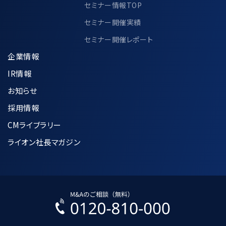
セミナー情報TOP
ております。
https://www.ma-cp.com/privacy-
セミナー開催実績
policy/joint-use/
セミナー開催レポート
企業情報
IR情報
7.個人情報の適正な管理方法について
お知らせ
採用情報
収集した個人情報は、利用目的の達成に
CMライブラリー
必要な範囲内で正確かつ最新の状態に
保つように努めます。
ライオン社長マガジン
個人データへの不正アクセス、紛失、破
壊、改竄及び漏洩などを防止するために
合理的な安全対策の措置を講じます。
入力された個人情報に関しては、SSL技
術を用いて暗号化して送受信します。