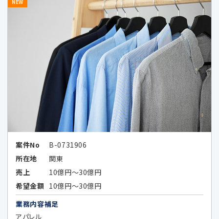
NEW
データのハッシュ化、統計化の方法等に
より特定の個人を識別できない形式に加
工したデータまたは統計情報（統計デー
タ）として提供する場合
次条に定める外国にある第三者に提供
する場合
その他法令の規定により個人情報の第三
者提供が認められている場合
案件No
B-0731906
所在地
関東
5.外国にある第三者への提供
売上
10億円～30億円
希望金額
10億円～30億円
当社は、外国に所在する以下の企業が提供す
業務内容補足
る広告サービスを利用した広告活動を行って
アパレル