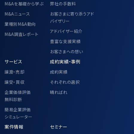
・「3.個人情報の利用目的」に記載され
M&Aを基礎から学ぶ
弊社の手数料
た利用目的と同様とする
M&Aニュース
お客さまに寄り添うアド
バイザリー
当該個人データの管理責任者
業種別M&A動向
〒104-0028
アドバイザー紹介
M&A調査レポート
東京都中央区八重洲二丁目2番1号 東
豊富な支援実績
京ミッドタウン八重洲 八重洲セントラル
タワー 36階
お客さまへの想い
M&Aキャピタルパートナーズ株式会社
サービス
成約実績・事例
代表取締役 中村 悟
譲渡・売却
成約実績
譲受・買収
それぞれの選択
6-2.個人情報の共同利用②
企業価値評価
晴ればれ
無料診断
簡易企業評価
中小企業庁、一般社団法人M&A支援機関
シミュレーター
協会、その他各公的機関での個人情報の共
案件情報
セミナー
同利用に関して、別途以下ページにて定め