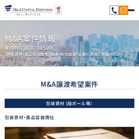
M&A案件情報
案件NO：B-0734509
（包装資材・食品容器商社 [関東・株式譲渡・企業の成長と発展のため]）
M&A譲渡希望案件
包装資材（段ボール等）
包装資材・食品容器商社