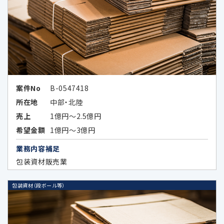
当社の採用選考活動のため
当社又は第三者の商品・サービスに関す
る広告、メールマガジン等、各種ご案内の
ため
広告効果の分析及びお客様の趣向に合
案件No
B-0547418
わせた広告情報等の表示、メールマガジ
所在地
中部・北陸
ン等、各種ご案内のため
売上
1億円～2.5億円
上記各目的に関連する市場分析、マーケ
希望金額
1億円～3億円
ティングのため
業務内容補足
データのハッシュ化等の加工、統計化の
包装資材販売業
方法等により特定の個人を識別できない
形式に加工したデータまたは統計情報
包装資材（段ボール等）
（統計データ）の作成のため、及び当該加
工したデータまたは統計データの第三者
提供のため