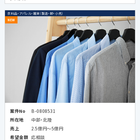
おり、当該広告サービスにおける広告効果を
分析する目的で、当該企業に対し、お客様の個
衣料品・アパレル・雑貨（製造・卸・小売）
人データの全部又は一部を特定の個人を識別
NEW
できない形式に加工した上、当該加工したデ
ータを提供することがあります。当該企業の外
国における個人情報の保護に関する制度、当
該企業が講ずる個人情報の保護のための措置
その他お客様にとって参考となるべき情報は、
以下のとおりです。
Google LLC（所在国：アメリカ合衆国 カ
リフォルニア州）
アメリカ合衆国（連邦）における個人情
案件No
B-0808531
報保護に関する制度
所在地
中部・北陸
（https://www.ppc.go.jp/files/pdf/
売上
2.5億円～5億円
USA_report.pdf）
希望金額
応相談