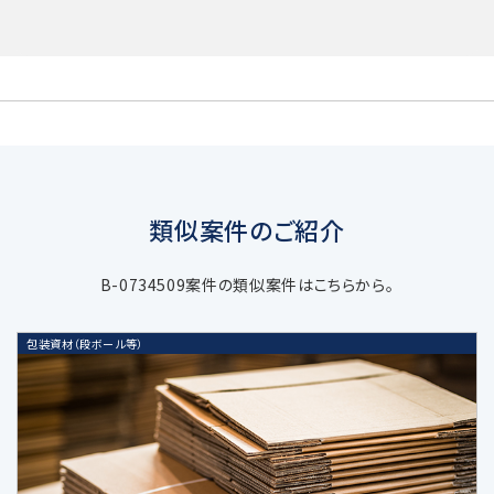
2. 個人情報の取得
当社は個人情報を取得する場合、利用目的
達成のための必要範囲で、適正かつ適法な
手段により取得します。
類似案件のご紹介
3. 個人情報の利用目的
B-0734509案件の類似案件はこちらから。
当社の受託するM&A仲介・アドバイザリ
包装資材（段ボール等）
ー業務などの当社サービスに関する業務
遂行のため
上記業務に関連する当社及び当社業務
提携会社のサービスのご案内、社内にお
ける調査・研究資料作成のため