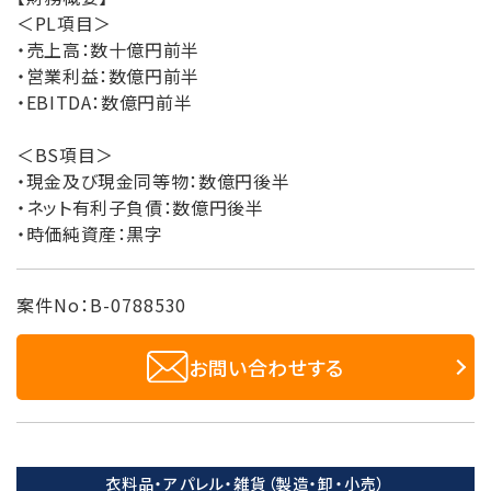
＜PL項目＞
・売上高：数十億円前半
・営業利益：数億円前半
・EBITDA：数億円前半
＜BS項目＞
・現金及び現金同等物：数億円後半
・ネット有利子負債：数億円後半
・時価純資産：黒字
案件No：B-0788530
お問い合わせする
衣料品・アパレル・雑貨（製造・卸・小売）