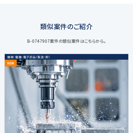
手段により取得します。
類似案件のご紹介
3. 個人情報の利用目的
B-0747907案件の類似案件はこちらから。
当社の受託するM&A仲介・アドバイザリ
機械・電機・電子部品（製造・卸）
ー業務などの当社サービスに関する業務
NEW
遂行のため
上記業務に関連する当社及び当社業務
提携会社のサービスのご案内、社内にお
ける調査・研究資料作成のため
当社の採用選考活動のため
当社又は第三者の商品・サービスに関す
る広告、メールマガジン等、各種ご案内の
ため