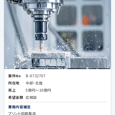
Google LLCは、OECDプライバシーガ
イドライン8原則に対応する措置を全
て講じています。
6-1.個人情報の共同利用①
共同利用する者の範囲
・当社の子会社、関係会社並びに当社及
びこれらの者と共同でサービス提供又
はセミナー等の企画を実施する第三者
案件No
B-0732707
（秘密保持義務を負わせた場合に限る）
所在地
中部・北陸
①
子会社・関係会社
売上
5億円～10億円
株式会社レコフ
希望金額
応相談
（https://www.recof.co.jp/）
業務内容補足
株式会社レコフデータ
（https://www.marr.jp/company.ht
プリント回路製造