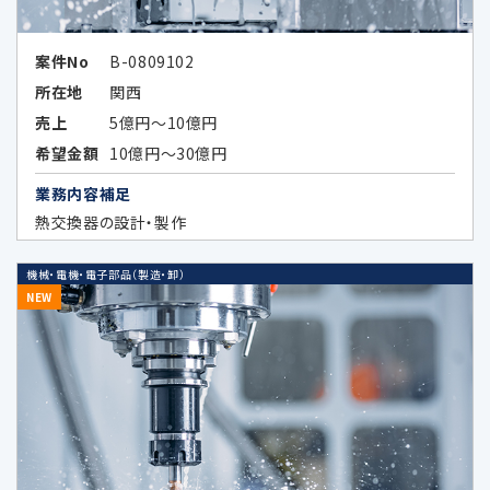
広告効果の分析及びお客様の趣向に合
案件No
B-0809102
わせた広告情報等の表示、メールマガジ
所在地
関西
ン等、各種ご案内のため
売上
5億円～10億円
上記各目的に関連する市場分析、マーケ
希望金額
10億円～30億円
ティングのため
業務内容補足
データのハッシュ化等の加工、統計化の
熱交換器の設計・製作
方法等により特定の個人を識別できない
形式に加工したデータまたは統計情報
機械・電機・電子部品（製造・卸）
（統計データ）の作成のため、及び当該加
NEW
工したデータまたは統計データの第三者
提供のため
4.個人情報の第三者提供の制限