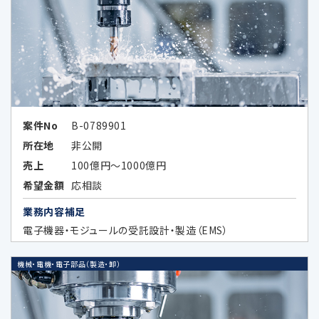
次条に定める外国にある第三者に提供
する場合
その他法令の規定により個人情報の第三
者提供が認められている場合
案件No
B-0789901
所在地
非公開
5.外国にある第三者への提供
売上
100億円～1000億円
希望金額
応相談
当社は、外国に所在する以下の企業が提供す
業務内容補足
る広告サービスを利用した広告活動を行って
電子機器・モジュールの受託設計・製造（EMS）
おり、当該広告サービスにおける広告効果を
分析する目的で、当該企業に対し、お客様の個
機械・電機・電子部品（製造・卸）
人データの全部又は一部を特定の個人を識別
できない形式に加工した上、当該加工したデ