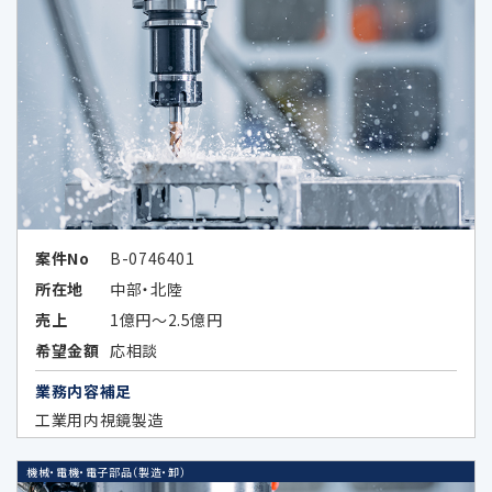
ータを提供することがあります。当該企業の外
国における個人情報の保護に関する制度、当
該企業が講ずる個人情報の保護のための措置
その他お客様にとって参考となるべき情報は、
以下のとおりです。
Google LLC（所在国：アメリカ合衆国 カ
リフォルニア州）
アメリカ合衆国（連邦）における個人情
案件No
B-0746401
報保護に関する制度
所在地
中部・北陸
（https://www.ppc.go.jp/files/pdf/
売上
1億円～2.5億円
USA_report.pdf）
希望金額
応相談
アメリカ合衆国（カリフォルニア州）に
業務内容補足
おける個人情報の保護に関する制度
工業用内視鏡製造
（https://www.ppc.go.jp/files/pdf/
california_report.pdf）
機械・電機・電子部品（製造・卸）