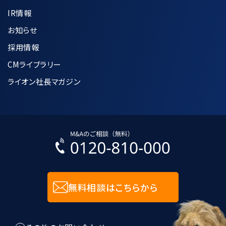
IR情報
7.個人情報の適正な管理方法について
お知らせ
採用情報
収集した個人情報は、利用目的の達成に
CMライブラリー
必要な範囲内で正確かつ最新の状態に
保つように努めます。
ライオン社長マガジン
個人データへの不正アクセス、紛失、破
壊、改竄及び漏洩などを防止するために
合理的な安全対策の措置を講じます。
入力された個人情報に関しては、SSL技
術を用いて暗号化して送受信します。
無料相談はこちらから
8.個人情報管理規程に関して