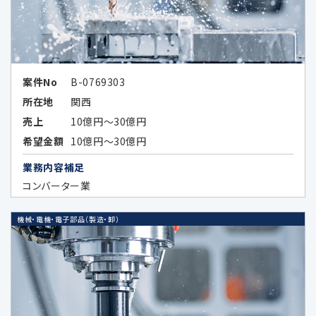
次の場合を除いてお客様の個人情報を第三者
に開示又は提供することはありません。
お客様ご本人が同意されている場合
案件No
B-0769303
所在地
関西
法令などの定めにより開示が必要な場
合
売上
10億円～30億円
希望金額
10億円～30億円
当社が第三者に本ポリシーに定める利
業務内容補足
用目的の達成に必要な範囲内において
コンバーター業
個人データの取扱いの全部又は一部を
委託する場合に、当該委託先に対して予
め秘密保持の義務を負わせている場合
機械・電機・電子部品（製造・卸）
データのハッシュ化、統計化の方法等に
より特定の個人を識別できない形式に加
工したデータまたは統計情報（統計デー
タ）として提供する場合