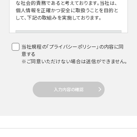
な社会的責務であると考えております。当社は、
個人情報を正確かつ安全に取扱うことを目的と
して、下記の取組みを実施しております。
1.法令などの遵守
当社規程の「プライバシーポリシー」の内容に同
意する
当社は、個人情報を取扱うにあたり、個人
※ご同意いただけない場合は送信ができません。
情報保護法その他関係法令の遵守を全従
業員に周知徹底します。
入力内容の確認
2. 個人情報の取得
当社は個人情報を取得する場合、利用目的
達成のための必要範囲で、適正かつ適法な