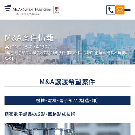
M&A案件情報
案件NO：B-0747907
（精密電子部品の成形・回路形成技術 [関東・株式譲渡・企業の成長と発展の
ため]）
M&A譲渡希望案件
機械・電機・電子部品（製造・卸）
精密電子部品の成形・回路形成技術