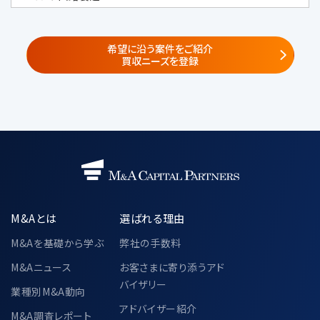
ml）
株式会社みらい共創アドバイザリー
（https://www.mirai-fp.co.jp/）
希望に沿う案件をご紹介
買収ニーズを登録
②
共同サービス提供者・共同セミナー企
画者
共同利用する個人データの項目
・当社が遂行する事業で取得した個人情
報
氏名、電話番号、メールアドレス、所属企
業の情報（名称・住所・役職）
M&Aとは
選ばれる理由
共同利用の目的
・「3.個人情報の利用目的」に記載され
M&Aを基礎から学ぶ
弊社の手数料
た利用目的と同様とする
M&Aニュース
お客さまに寄り添うアド
バイザリー
当該個人データの管理責任者
業種別M&A動向
〒104-0028
アドバイザー紹介
M&A調査レポート