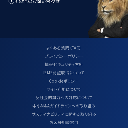
その他のお問い合わせ
当社は、個人情報管理規程を制定し、個
人情報に関する法令及びその他の規範に
適合させ、これらを遵守いたします。
当社は、個人情報管理規程の見直し及び
改善を継続的に行います。
よくある質問（FAQ）
プライバシーポリシー
情報セキュリティ方針
9.サイト利用について
ISMS認証取得について
Cookieポリシー
当サイトのご利用方法につきましては、別
サイト利用について
ページ「 サイトのご利用について」に記載し
反社会的勢力への対応について
ております。
中小M&Aガイドラインへの取り組み
https://www.ma-cp.com/terms-of-
サスティナビリティに関する取り組み
use/
お客様相談窓口