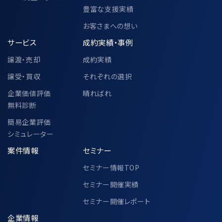
東京都中央区八重洲二丁目2番1号 東
豊富な支援実績
京ミッドタウン八重洲 八重洲セントラル
タワー 36階
お客さまへの想い
M&Aキャピタルパートナーズ株式会社
サービス
成約実績・事例
代表取締役 中村 悟
譲渡・売却
成約実績
譲受・買収
それぞれの選択
6-2.個人情報の共同利用②
企業価値評価
晴ればれ
無料診断
簡易企業評価
中小企業庁、一般社団法人M&A支援機関
シミュレーター
協会、その他各公的機関での個人情報の共
案件情報
セミナー
同利用に関して、別途以下ページにて定め
セミナー情報TOP
ております。
https://www.ma-cp.com/privacy-
セミナー開催実績
policy/joint-use/
セミナー開催レポート
企業情報