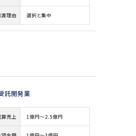
譲渡理由
選択と集中
ム受託開発業
概算売上
1億円～2.5億円
希望金額
1億円～3億円