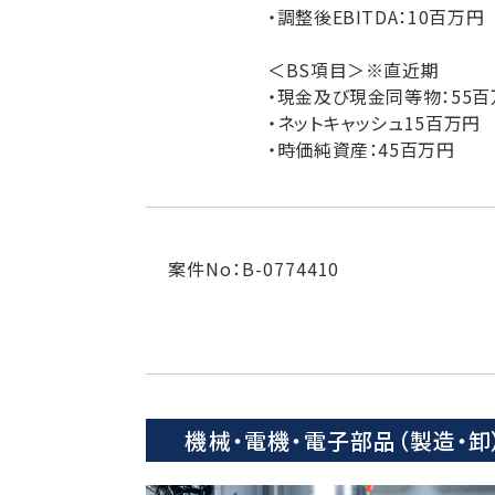
・調整後EBITDA：10百万円
＜BS項目＞※直近期
・現金及び現金同等物：55百
・ネットキャッシュ15百万円
・時価純資産：45百万円
案件No：B-0774410
機械・電機・電子部品（製造・卸