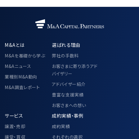
M&Aとは
選ばれる理由
M&Aを基礎から学ぶ
弊社の手数料
M&Aニュース
お客さまに寄り添うアド
バイザリー
業種別M&A動向
アドバイザー紹介
M&A調査レポート
豊富な支援実績
お客さまへの想い
サービス
成約実績・事例
譲渡・売却
成約実績
譲受・買収
それぞれの選択