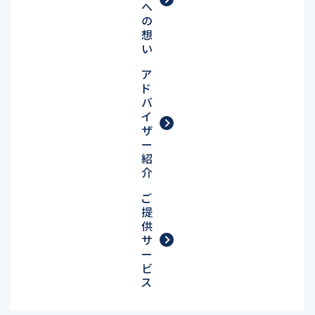
へ
の
想
い
ア
ド
バ
イ
ザ
ー
紹
介
ご
提
供
サ
ー
ビ
ス