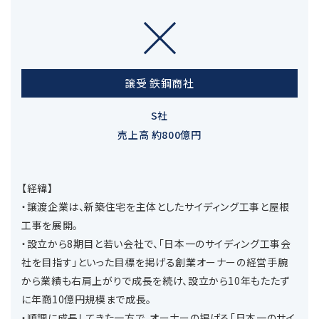
譲受 鉄鋼商社
S社
売上高 約800億円
【経緯】
・譲渡企業は、新築住宅を主体としたサイディング工事と屋根
工事を展開。
・設立から8期目と若い会社で、「日本一のサイディング工事会
社を目指す」といった目標を掲げる創業オーナーの経営手腕
から業績も右肩上がりで成長を続け、設立から10年もたたず
に年商10億円規模まで成長。
・順調に成長してきた一方で、オーナーの掲げる「日本一のサイ