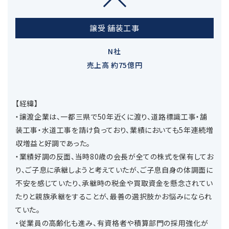
譲受 舗装工事
N社
売上高 約75億円
【経緯】
・譲渡企業は、一都三県で50年近くに渡り、道路標識工事・舗
装工事・水道工事を請け負っており、業績においても5年連続増
収増益と好調であった。
・業績好調の反面、当時80歳の会長が全ての株式を保有してお
り、ご子息に承継しようと考えていたが、ご子息自身の体調面に
不安を感じていたり、承継時の税金や買取資金を懸念されてい
たりと親族承継をすることが、最善の選択肢かお悩みになられ
ていた。
・従業員の高齢化も進み、有資格者や積算部門の採用強化が