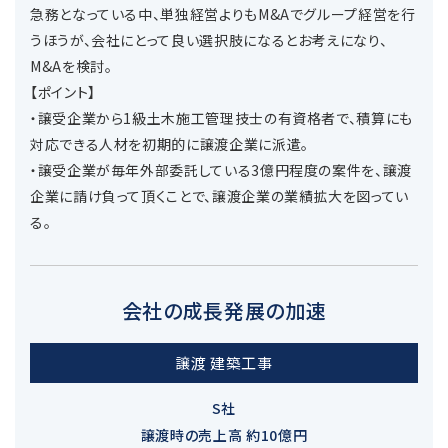
急務となっている中、単独経営よりもM&Aでグループ経営を行
うほうが、会社にとって良い選択肢になるとお考えになり、
M&Aを検討。
【ポイント】
・譲受企業から1級土木施工管理技士の有資格者で、積算にも
対応できる人材を初期的に譲渡企業に派遣。
・譲受企業が毎年外部委託している3億円程度の案件を、譲渡
企業に請け負って頂くことで、譲渡企業の業績拡大を図ってい
る。
会社の成長発展の加速
譲渡 建築工事
S社
譲渡時の売上高 約10億円