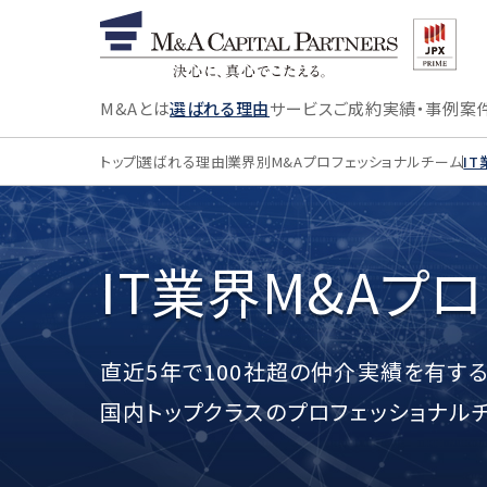
M&Aとは
選ばれる理由
サービス
ご成約実績・事例
案
トップ
選ばれる理由
業界別M&Aプロフェッショナルチーム
I
IT業界M&A
プロ
直近5年で100社超の仲介実績を有す
国内トップクラスのプロフェッショナルチ