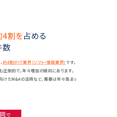
約4割を
占める
件数
、
約4割がIT業界（ソフト・情報業界）
です。
も圧倒的で、年々増加の傾向にあります。
向けたM&Aの活用など、需要は年々高まっ