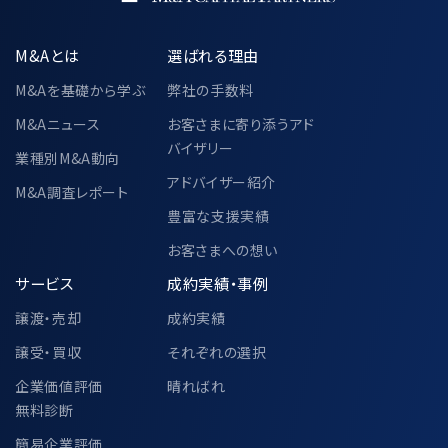
M&Aとは
選ばれる理由
M&Aを基礎から学ぶ
弊社の手数料
M&Aニュース
お客さまに寄り添うアド
バイザリー
業種別M&A動向
アドバイザー紹介
M&A調査レポート
豊富な支援実績
お客さまへの想い
サービス
成約実績・事例
譲渡・売却
成約実績
譲受・買収
それぞれの選択
企業価値評価
晴ればれ
無料診断
簡易企業評価