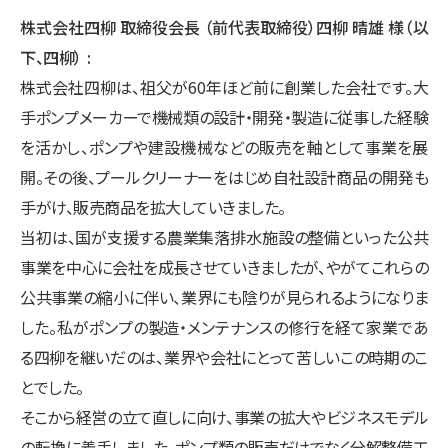
株式会社四柳 取締役会⻑ （前代表取締役）四柳 晴雄 様（以
下、四柳）
株式会社四柳は、祖父が60年ほど前に創業した会社です。大
手ポンプメーカーで機械類の設計・開発・製造に従事した経験
を活かし、ポンプや建設機械などの販売を軸として事業を展
開。その後、プールクリーナーをはじめ自社設計商品の開発も
手がけ、販売商品を拡大していきました。
当初は、国が支援する農業集落排水施設の整備といった公共
事業を中心に会社を成長させていきましたが、やがてこれらの
公共事業の縮小に伴い、業界にも陰りが見られるようになりま
した。私がポンプの製造・メンテナンスの修行を経て家業であ
る四柳を継いだのは、業界や会社にとって苦しいこの時期のこ
とでした。
そこから経営の立て直しに向け、事業の拡大やビジネスモデル
の転換に着手しました。ポンプ類の販売だけでなく分解整備工