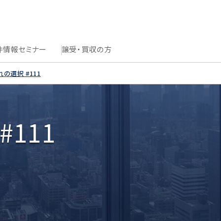
件情報
セミナー
譲受・買収の方
の選択 #111
111