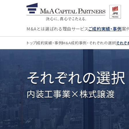
M&Aとは
選ばれる理由
サービス
ご成約実績・事例
案
トップ
成約実績・事例
M&A成約事例・それぞれの選択
それぞれ
それぞれの選択 #
内装工事業×株式譲渡