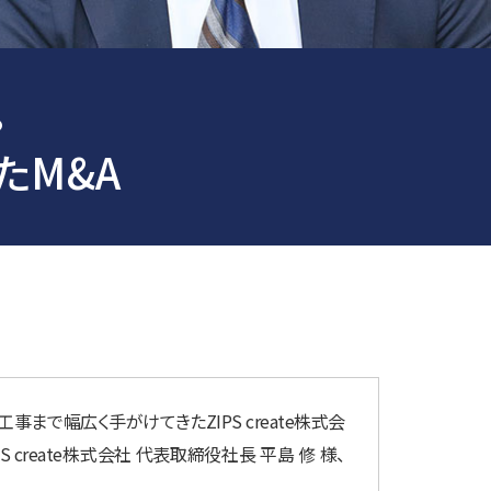
。
たM&A
で幅広く手がけてきたZIPS create株式会
create株式会社 代表取締役社長 平島 修 様、