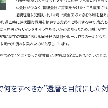
引先や規模の大きな会社を中心に必死で営業に回る日々で
ム会社が少なく、管理会社に営業をかけたところ重宝され
週間程度に短縮し、約1ヶ月で資金回収できる体制を整え
頼らず、退去時に原状回復費用を精算する方式へと移行する中で、私た
めに入居者からサインをもらう立ち会いが必須だったため、他社がすぐ
的に現在の福岡における同分野の基盤やルール作りの一助となり、ZIP
さに時代の流れに乗れたのだと感じています。
を含めて4名ほどだった従業員が現在は15名に。ありがたいことに、
で何をすべきか”還暦を目前にした