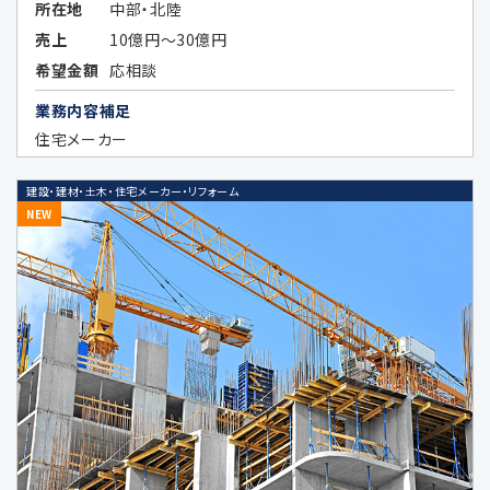
所在地
中部・北陸
法令などの定めにより開示が必要な場
合
売上
10億円～30億円
希望金額
応相談
当社が第三者に本ポリシーに定める利
業務内容補足
用目的の達成に必要な範囲内において
住宅メーカー
個人データの取扱いの全部又は一部を
委託する場合に、当該委託先に対して予
め秘密保持の義務を負わせている場合
建設・建材・土木・住宅メーカー・リフォーム
NEW
データのハッシュ化、統計化の方法等に
より特定の個人を識別できない形式に加
工したデータまたは統計情報（統計デー
タ）として提供する場合
次条に定める外国にある第三者に提供
する場合
その他法令の規定により個人情報の第三
者提供が認められている場合