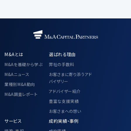
共同利用する個人データの項目
・当社が遂行する事業で取得した個人情
報
氏名、電話番号、メールアドレス、所属企
業の情報（名称・住所・役職）
共同利用の目的
M&Aとは
選ばれる理由
・「3.個人情報の利用目的」に記載され
た利用目的と同様とする
M&Aを基礎から学ぶ
弊社の手数料
M&Aニュース
お客さまに寄り添うアド
当該個人データの管理責任者
バイザリー
〒104-0028
業種別M&A動向
東京都中央区八重洲二丁目2番1号 東
アドバイザー紹介
M&A調査レポート
京ミッドタウン八重洲 八重洲セントラル
豊富な支援実績
タワー 36階
お客さまへの想い
M&Aキャピタルパートナーズ株式会社
代表取締役 中村 悟
サービス
成約実績・事例
譲渡・売却
成約実績