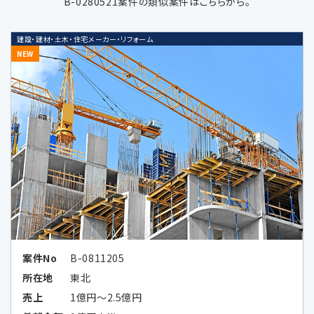
B-0280521案件の類似案件はこちらから。
当社の受託するM&A仲介・アドバイザリ
建設・建材・土木・住宅メーカー・リフォーム
ー業務などの当社サービスに関する業務
NEW
遂行のため
上記業務に関連する当社及び当社業務
提携会社のサービスのご案内、社内にお
ける調査・研究資料作成のため
当社の採用選考活動のため
当社又は第三者の商品・サービスに関す
る広告、メールマガジン等、各種ご案内の
ため
広告効果の分析及びお客様の趣向に合
案件No
B-0811205
わせた広告情報等の表示、メールマガジ
所在地
東北
ン等、各種ご案内のため
売上
1億円～2.5億円
上記各目的に関連する市場分析、マーケ