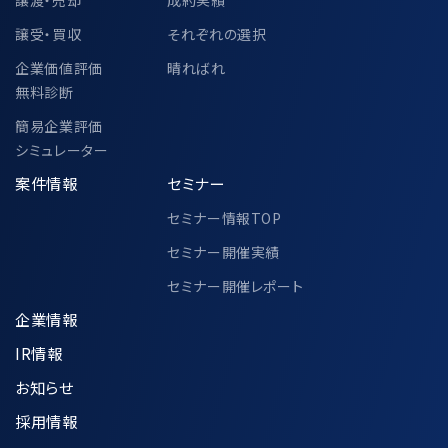
譲受・買収
それぞれの選択
6-2.個人情報の共同利用②
企業価値評価
晴ればれ
無料診断
中小企業庁、一般社団法人M&A支援機関
簡易企業評価
協会、その他各公的機関での個人情報の共
シミュレーター
同利用に関して、別途以下ページにて定め
案件情報
セミナー
ております。
セミナー情報TOP
https://www.ma-cp.com/privacy-
セミナー開催実績
policy/joint-use/
セミナー開催レポート
企業情報
IR情報
7.個人情報の適正な管理方法について
お知らせ
収集した個人情報は、利用目的の達成に
採用情報
必要な範囲内で正確かつ最新の状態に