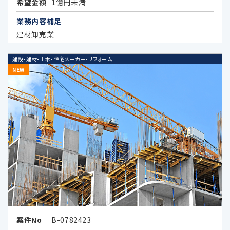
希望金額
1億円未満
ティングのため
業務内容補足
データのハッシュ化等の加工、統計化の
建材卸売業
方法等により特定の個人を識別できない
形式に加工したデータまたは統計情報
建設・建材・土木・住宅メーカー・リフォーム
（統計データ）の作成のため、及び当該加
NEW
工したデータまたは統計データの第三者
提供のため
4.個人情報の第三者提供の制限
次の場合を除いてお客様の個人情報を第三者
に開示又は提供することはありません。
お客様ご本人が同意されている場合
案件No
B-0782423