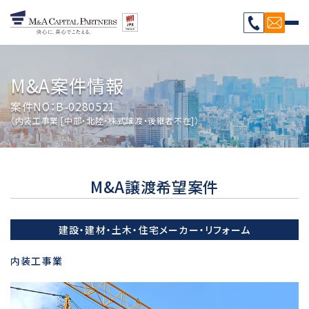
M&A案件情報
案件NO：B-0280521
（内装工事業 [中部・北陸・株式譲渡・後継者不在]）
M&A譲渡希望案件
建設・建材・土木・住宅メーカー・リフォーム
内装工事業