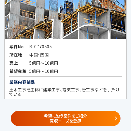
6-1.個人情報の共同利用①
共同利用する者の範囲
・当社の子会社、関係会社並びに当社及
びこれらの者と共同でサービス提供又
はセミナー等の企画を実施する第三者
案件No
B-0770505
（秘密保持義務を負わせた場合に限る）
所在地
中国・四国
①
子会社・関係会社
売上
5億円～10億円
株式会社レコフ
希望金額
5億円～10億円
（https://www.recof.co.jp/）
業務内容補足
株式会社レコフデータ
（https://www.marr.jp/company.ht
土木工事を主体に建築工事、電気工事、管工事などを手掛け
ている
ml）
株式会社みらい共創アドバイザリー
（https://www.mirai-fp.co.jp/）
希望に沿う案件をご紹介
②
共同サービス提供者・共同セミナー企
買収ニーズを登録
画者