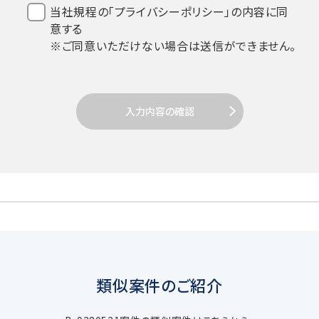
当社規程の「プライバシーポリシー」の内容に同
意する
当社は、個人情報を取扱うにあたり、個人
※ご同意いただけない場合は送信ができません。
情報保護法その他関係法令の遵守を全従
業員に周知徹底します。
入力内容の確認
2. 個人情報の取得
当社は個人情報を取得する場合、利用目的
達成のための必要範囲で、適正かつ適法な
手段により取得します。
類似案件のご紹介
3. 個人情報の利用目的