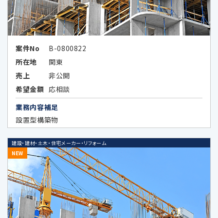
Google LLC（所在国：アメリカ合衆国 カ
リフォルニア州）
アメリカ合衆国（連邦）における個人情
案件No
B-0800822
報保護に関する制度
所在地
関東
（https://www.ppc.go.jp/files/pdf/
売上
非公開
USA_report.pdf）
希望金額
応相談
アメリカ合衆国（カリフォルニア州）に
業務内容補足
おける個人情報の保護に関する制度
設置型構築物
（https://www.ppc.go.jp/files/pdf/
california_report.pdf）
建設・建材・土木・住宅メーカー・リフォーム
NEW
Google LLCは、OECDプライバシーガ
イドライン8原則に対応する措置を全
て講じています。