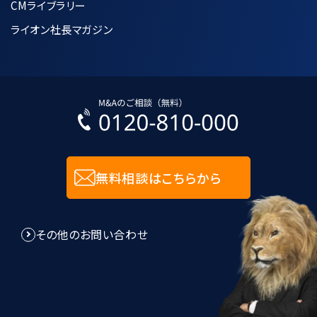
CMライブラリー
保つように努めます。
ライオン社長マガジン
個人データへの不正アクセス、紛失、破
壊、改竄及び漏洩などを防止するために
合理的な安全対策の措置を講じます。
入力された個人情報に関しては、SSL技
術を用いて暗号化して送受信します。
無料相談はこちらから
8.個人情報管理規程に関して
その他のお問い合わせ
当社は、個人情報管理規程を制定し、個
人情報に関する法令及びその他の規範に
適合させ、これらを遵守いたします。
当社は、個人情報管理規程の見直し及び