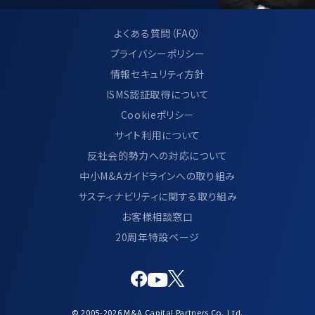
改善を継続的に行います。
よくある質問（FAQ）
プライバシーポリシー
9.サイト利用について
情報セキュリティ方針
ISMS認証取得について
当サイトのご利用方法につきましては、別
Cookieポリシー
ページ「 サイトのご利用について」に記載し
サイト利用について
ております。
反社会的勢力への対応について
https://www.ma-cp.com/terms-of-
中小M&Aガイドラインへの取り組み
use/
サスティナビリティに関する取り組み
お客様相談窓口
20周年特設ページ
10.通話録音について
当社は、お客様との通話内容について、
© 2005-2026 M&A Capital Partners Co.,Ltd.