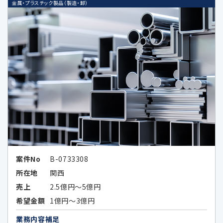
金属・プラスチック製品（製造・卸）
Google LLCは、OECDプライバシーガ
イドライン8原則に対応する措置を全
て講じています。
6-1.個人情報の共同利用①
共同利用する者の範囲
・当社の子会社、関係会社並びに当社及
びこれらの者と共同でサービス提供又
はセミナー等の企画を実施する第三者
案件No
B-0733308
（秘密保持義務を負わせた場合に限る）
所在地
関西
①
子会社・関係会社
売上
2.5億円～5億円
株式会社レコフ
希望金額
1億円～3億円
（https://www.recof.co.jp/）
業務内容補足
株式会社レコフデータ