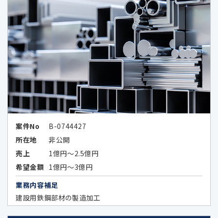
ータを提供することがあります。当該企業の外
国における個人情報の保護に関する制度、当
該企業が講ずる個人情報の保護のための措置
その他お客様にとって参考となるべき情報は、
以下のとおりです。
Google LLC（所在国：アメリカ合衆国 カ
リフォルニア州）
アメリカ合衆国（連邦）における個人情
案件No
B-0744427
報保護に関する制度
所在地
非公開
（https://www.ppc.go.jp/files/pdf/
売上
1億円～2.5億円
USA_report.pdf）
希望金額
1億円～3億円
アメリカ合衆国（カリフォルニア州）に
業務内容補足
おける個人情報の保護に関する制度
建設用鉄鋼部材の製造加工
（https://www.ppc.go.jp/files/pdf/
california_report.pdf）