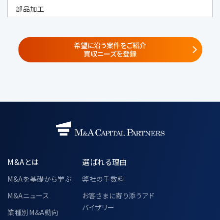
（https://www.marr.jp/company.ht
部品加工
ml）
株式会社みらい共創アドバイザリー
（https://www.mirai-fp.co.jp/）
希望に沿う案件をご紹介
買収ニーズを登録
②
共同サービス提供者・共同セミナー企
画者
共同利用する個人データの項目
・当社が遂行する事業で取得した個人情
報
氏名、電話番号、メールアドレス、所属企
業の情報（名称・住所・役職）
M&Aとは
選ばれる理由
共同利用の目的
・「3.個人情報の利用目的」に記載され
M&Aを基礎から学ぶ
弊社の手数料
た利用目的と同様とする
M&Aニュース
お客さまに寄り添うアド
バイザリー
当該個人データの管理責任者
業種別M&A動向