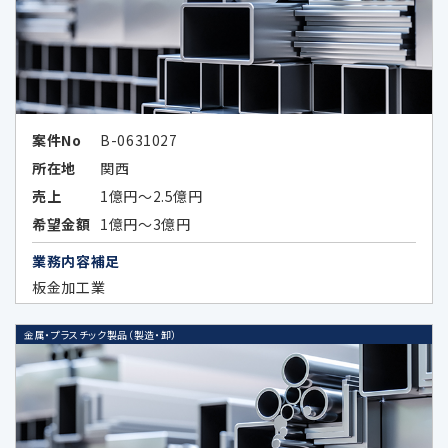
次の場合を除いてお客様の個人情報を第三者
に開示又は提供することはありません。
お客様ご本人が同意されている場合
案件No
B-0631027
所在地
関西
法令などの定めにより開示が必要な場
合
売上
1億円～2.5億円
希望金額
1億円～3億円
当社が第三者に本ポリシーに定める利
業務内容補足
用目的の達成に必要な範囲内において
板金加工業
個人データの取扱いの全部又は一部を
委託する場合に、当該委託先に対して予
め秘密保持の義務を負わせている場合
金属・プラスチック製品（製造・卸）
データのハッシュ化、統計化の方法等に
より特定の個人を識別できない形式に加
工したデータまたは統計情報（統計デー