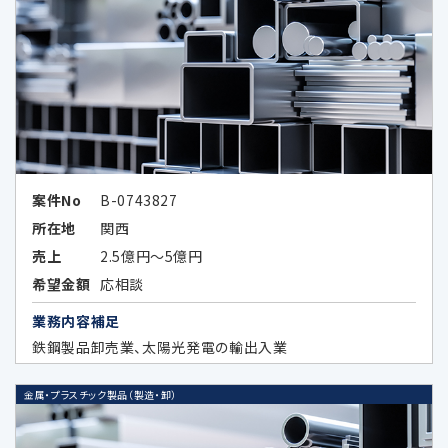
タ）として提供する場合
次条に定める外国にある第三者に提供
する場合
その他法令の規定により個人情報の第三
者提供が認められている場合
案件No
B-0743827
所在地
関西
5.外国にある第三者への提供
売上
2.5億円～5億円
希望金額
応相談
当社は、外国に所在する以下の企業が提供す
業務内容補足
る広告サービスを利用した広告活動を行って
鉄鋼製品卸売業、太陽光発電の輸出入業
おり、当該広告サービスにおける広告効果を
分析する目的で、当該企業に対し、お客様の個
金属・プラスチック製品（製造・卸）
人データの全部又は一部を特定の個人を識別
できない形式に加工した上、当該加工したデ