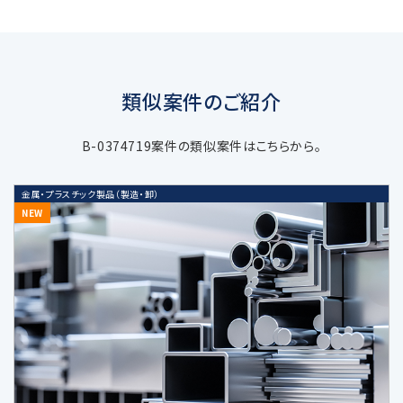
達成のための必要範囲で、適正かつ適法な
手段により取得します。
類似案件のご紹介
3. 個人情報の利用目的
B-0374719案件の類似案件はこちらから。
当社の受託するM&A仲介・アドバイザリ
金属・プラスチック製品（製造・卸）
ー業務などの当社サービスに関する業務
NEW
遂行のため
上記業務に関連する当社及び当社業務
提携会社のサービスのご案内、社内にお
ける調査・研究資料作成のため
当社の採用選考活動のため
当社又は第三者の商品・サービスに関す
る広告、メールマガジン等、各種ご案内の