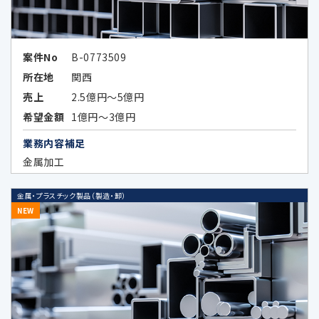
ため
広告効果の分析及びお客様の趣向に合
案件No
B-0773509
わせた広告情報等の表示、メールマガジ
所在地
関西
ン等、各種ご案内のため
売上
2.5億円～5億円
上記各目的に関連する市場分析、マーケ
希望金額
1億円～3億円
ティングのため
業務内容補足
データのハッシュ化等の加工、統計化の
金属加工
方法等により特定の個人を識別できない
形式に加工したデータまたは統計情報
金属・プラスチック製品（製造・卸）
（統計データ）の作成のため、及び当該加
NEW
工したデータまたは統計データの第三者
提供のため
4.個人情報の第三者提供の制限