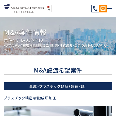
M&A案件情報
案件NO：B-0374719
（プラスチック精密樹脂成形加工 [関東・株式譲渡・企業の成長と発展のた
め]）
M&A譲渡希望案件
金属・プラスチック製品（製造・卸）
プラスチック精密樹脂成形加工