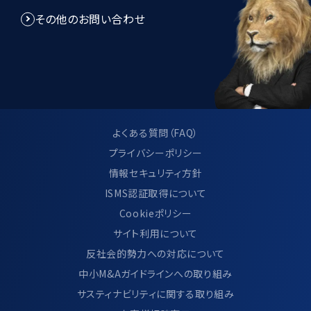
その他のお問い合わせ
当社は、個人情報管理規程を制定し、個
人情報に関する法令及びその他の規範に
適合させ、これらを遵守いたします。
当社は、個人情報管理規程の見直し及び
改善を継続的に行います。
よくある質問（FAQ）
プライバシーポリシー
情報セキュリティ方針
9.サイト利用について
ISMS認証取得について
Cookieポリシー
当サイトのご利用方法につきましては、別
サイト利用について
ページ「 サイトのご利用について」に記載し
反社会的勢力への対応について
ております。
中小M&Aガイドラインへの取り組み
https://www.ma-cp.com/terms-of-
サスティナビリティに関する取り組み
use/