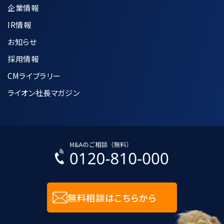
企業情報
IR情報
7.個人情報の適正な管理方法について
お知らせ
採用情報
収集した個人情報は、利用目的の達成に
CMライブラリー
必要な範囲内で正確かつ最新の状態に
保つように努めます。
ライオン社長マガジン
個人データへの不正アクセス、紛失、破
壊、改竄及び漏洩などを防止するために
合理的な安全対策の措置を講じます。
入力された個人情報に関しては、SSL技
術を用いて暗号化して送受信します。
無料相談はこちらから
8.個人情報管理規程に関して