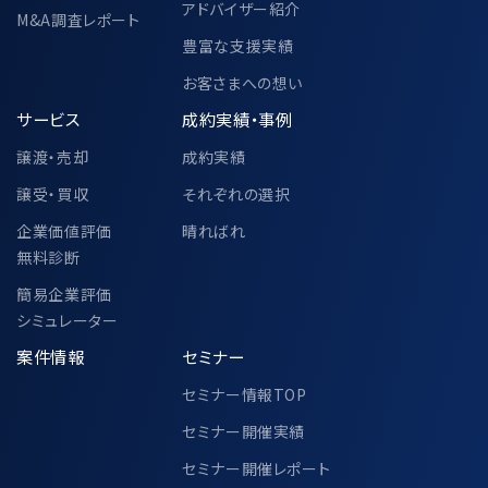
〒104-0028
アドバイザー紹介
M&A調査レポート
東京都中央区八重洲二丁目2番1号 東
豊富な支援実績
京ミッドタウン八重洲 八重洲セントラル
タワー 36階
お客さまへの想い
M&Aキャピタルパートナーズ株式会社
サービス
成約実績・事例
代表取締役 中村 悟
譲渡・売却
成約実績
譲受・買収
それぞれの選択
6-2.個人情報の共同利用②
企業価値評価
晴ればれ
無料診断
簡易企業評価
中小企業庁、一般社団法人M&A支援機関
シミュレーター
協会、その他各公的機関での個人情報の共
案件情報
セミナー
同利用に関して、別途以下ページにて定め
セミナー情報TOP
ております。
https://www.ma-cp.com/privacy-
セミナー開催実績
policy/joint-use/
セミナー開催レポート