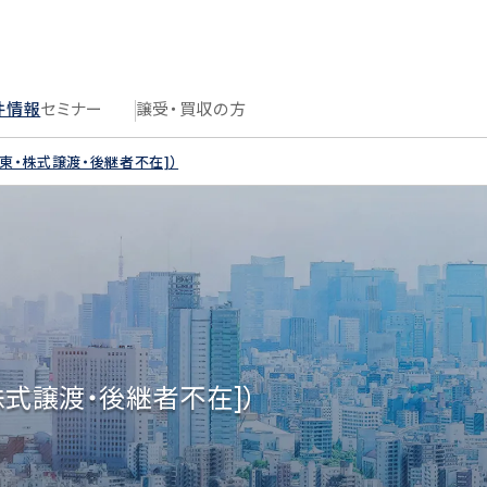
件情報
セミナー
譲受・買収の方
[関東・株式譲渡・後継者不在]）
株式譲渡・後継者不在]）