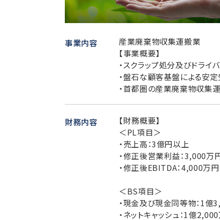
産業廃棄物収集運搬業
事業内容
【事業概要】
・スクラップ処分及びドライ
・盤石な顧客基盤による安定
・首都圏の産業廃棄物収集
【財務概要】
財務内容
＜PL項目＞
・売上高：3億円以上
・修正後営業利益：3,000万
・修正後EBITDA：4,000万
＜BS項目＞
・現金及び現金同等物：1億3,
・ネットキャッシュ：1億2,00