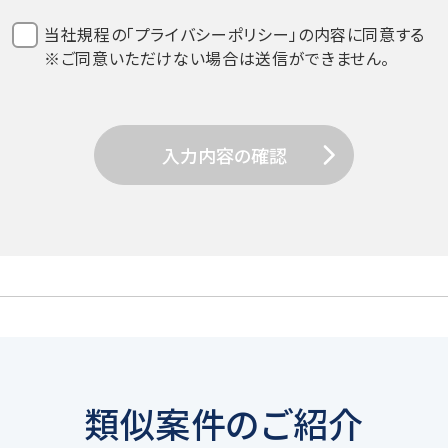
当社規程の「プライバシーポリシー」の内容に同意する
※ご同意いただけない場合は送信ができません。
入力内容の確認
用目的達成のための必要範囲で、適正かつ適法な手段により取得
イザリー業務などの当社サービスに関する業務遂行のため
業務提携会社のサービスのご案内、社内における調査・研究資
類似案件のご紹介
関する広告、メールマガジン等、各種ご案内のため