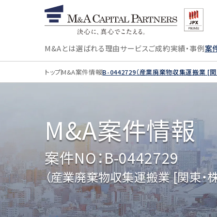
M&Aとは
選ばれる理由
サービス
ご成約実績・事例
案
トップ
M&A案件情報
B-0442729（産業廃棄物収集運搬業 
M&A案件情報
案件NO：B-0442729
（産業廃棄物収集運搬業 [関東・