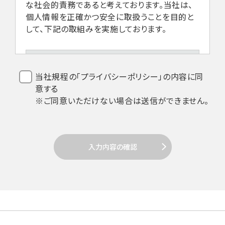
な社会的責務であると考えております。当社は、
個人情報を正確かつ安全に取扱うことを目的と
して、下記の取組みを実施しております。
1.法令などの遵守
当社規程の「プライバシーポリシー」の内容に同
意する
当社は、個人情報を取扱うにあたり、個人
※ご同意いただけない場合は送信ができません。
情報保護法その他関係法令の遵守を全従
業員に周知徹底します。
入力内容の確認
2. 個人情報の取得
当社は個人情報を取得する場合、利用目的
達成のための必要範囲で、適正かつ適法な