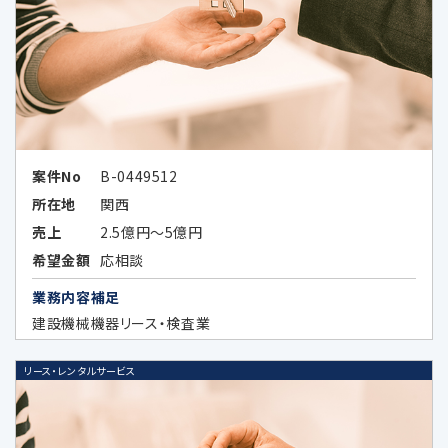
次条に定める外国にある第三者に提供
する場合
その他法令の規定により個人情報の第三
者提供が認められている場合
案件No
B-0449512
所在地
関西
5.外国にある第三者への提供
売上
2.5億円～5億円
希望金額
応相談
当社は、外国に所在する以下の企業が提供す
業務内容補足
る広告サービスを利用した広告活動を行って
建設機械機器リース・検査業
おり、当該広告サービスにおける広告効果を
分析する目的で、当該企業に対し、お客様の個
リース・レンタルサービス
人データの全部又は一部を特定の個人を識別
できない形式に加工した上、当該加工したデ