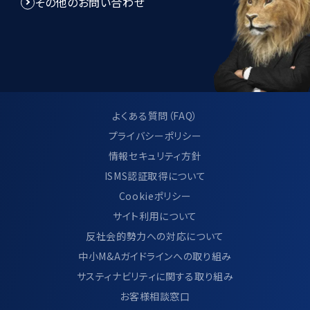
その他のお問い合わせ
当社は、個人情報管理規程を制定し、個
人情報に関する法令及びその他の規範に
適合させ、これらを遵守いたします。
当社は、個人情報管理規程の見直し及び
改善を継続的に行います。
よくある質問（FAQ）
プライバシーポリシー
情報セキュリティ方針
9.サイト利用について
ISMS認証取得について
Cookieポリシー
当サイトのご利用方法につきましては、別
サイト利用について
ページ「 サイトのご利用について」に記載し
反社会的勢力への対応について
ております。
中小M&Aガイドラインへの取り組み
https://www.ma-cp.com/terms-of-
サスティナビリティに関する取り組み
use/
お客様相談窓口