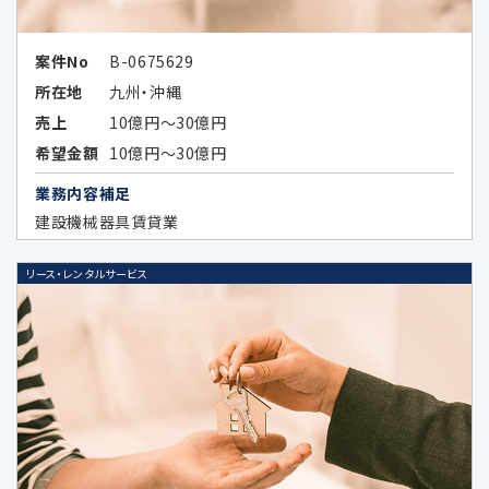
広告効果の分析及びお客様の趣向に合
案件No
B-0675629
わせた広告情報等の表示、メールマガジ
所在地
九州・沖縄
ン等、各種ご案内のため
売上
10億円～30億円
上記各目的に関連する市場分析、マーケ
希望金額
10億円～30億円
ティングのため
業務内容補足
データのハッシュ化等の加工、統計化の
建設機械器具賃貸業
方法等により特定の個人を識別できない
形式に加工したデータまたは統計情報
リース・レンタルサービス
（統計データ）の作成のため、及び当該加
工したデータまたは統計データの第三者
提供のため
4.個人情報の第三者提供の制限