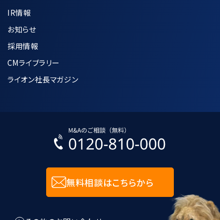
IR情報
7.個人情報の適正な管理方法について
お知らせ
採用情報
収集した個人情報は、利用目的の達成に
CMライブラリー
必要な範囲内で正確かつ最新の状態に
保つように努めます。
ライオン社長マガジン
個人データへの不正アクセス、紛失、破
壊、改竄及び漏洩などを防止するために
合理的な安全対策の措置を講じます。
入力された個人情報に関しては、SSL技
術を用いて暗号化して送受信します。
無料相談はこちらから
8.個人情報管理規程に関して