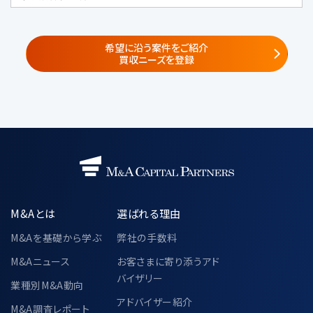
ml）
株式会社みらい共創アドバイザリー
（https://www.mirai-fp.co.jp/）
希望に沿う案件をご紹介
買収ニーズを登録
②
共同サービス提供者・共同セミナー企
画者
共同利用する個人データの項目
・当社が遂行する事業で取得した個人情
報
氏名、電話番号、メールアドレス、所属企
業の情報（名称・住所・役職）
M&Aとは
選ばれる理由
共同利用の目的
・「3.個人情報の利用目的」に記載され
M&Aを基礎から学ぶ
弊社の手数料
た利用目的と同様とする
M&Aニュース
お客さまに寄り添うアド
バイザリー
当該個人データの管理責任者
業種別M&A動向
〒104-0028
アドバイザー紹介
M&A調査レポート