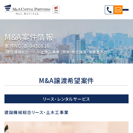
M&A案件情報
案件NO：B-0450816
（建設機械総合リース・土木工事業 [関東・株式譲渡・後継者不在]）
M&A譲渡希望案件
リース・レンタルサービス
建設機械総合リース・土木工事業