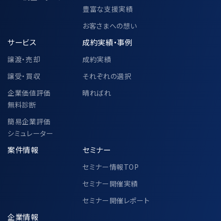
東京都中央区八重洲二丁目2番1号 東
豊富な支援実績
京ミッドタウン八重洲 八重洲セントラル
タワー 36階
お客さまへの想い
M&Aキャピタルパートナーズ株式会社
サービス
成約実績・事例
代表取締役 中村 悟
譲渡・売却
成約実績
譲受・買収
それぞれの選択
6-2.個人情報の共同利用②
企業価値評価
晴ればれ
無料診断
簡易企業評価
中小企業庁、一般社団法人M&A支援機関
シミュレーター
協会、その他各公的機関での個人情報の共
案件情報
セミナー
同利用に関して、別途以下ページにて定め
セミナー情報TOP
ております。
https://www.ma-cp.com/privacy-
セミナー開催実績
policy/joint-use/
セミナー開催レポート
企業情報