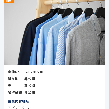
NEW
Google LLCは、OECDプライバシーガ
イドライン8原則に対応する措置を全
て講じています。
6-1.個人情報の共同利用①
共同利用する者の範囲
・当社の子会社、関係会社並びに当社及
びこれらの者と共同でサービス提供又
はセミナー等の企画を実施する第三者
案件No
B-0788530
（秘密保持義務を負わせた場合に限る）
所在地
非公開
①
子会社・関係会社
売上
非公開
株式会社レコフ
希望金額
非公開
（https://www.recof.co.jp/）
業務内容補足
株式会社レコフデータ
（https://www.marr.jp/company.ht
アパレルメーカー