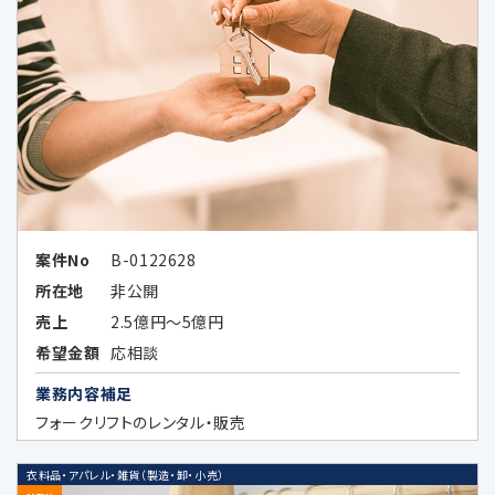
ータを提供することがあります。当該企業の外
国における個人情報の保護に関する制度、当
該企業が講ずる個人情報の保護のための措置
その他お客様にとって参考となるべき情報は、
以下のとおりです。
Google LLC（所在国：アメリカ合衆国 カ
リフォルニア州）
アメリカ合衆国（連邦）における個人情
案件No
B-0122628
報保護に関する制度
所在地
非公開
（https://www.ppc.go.jp/files/pdf/
売上
2.5億円～5億円
USA_report.pdf）
希望金額
応相談
アメリカ合衆国（カリフォルニア州）に
業務内容補足
おける個人情報の保護に関する制度
フォークリフトのレンタル・販売
（https://www.ppc.go.jp/files/pdf/
california_report.pdf）
衣料品・アパレル・雑貨（製造・卸・小売）