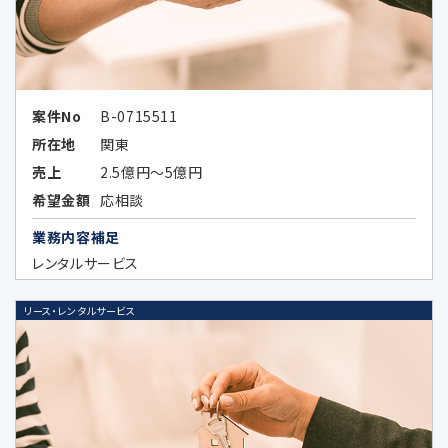
次の場合を除いてお客様の個人情報を第三者
に開示又は提供することはありません。
お客様ご本人が同意されている場合
案件No
B-0715511
所在地
関東
法令などの定めにより開示が必要な場
合
売上
2.5億円～5億円
希望金額
応相談
当社が第三者に本ポリシーに定める利
業務内容補足
用目的の達成に必要な範囲内において
レンタルサービス
個人データの取扱いの全部又は一部を
委託する場合に、当該委託先に対して予
め秘密保持の義務を負わせている場合
リース・レンタルサービス
データのハッシュ化、統計化の方法等に
より特定の個人を識別できない形式に加
工したデータまたは統計情報（統計デー
タ）として提供する場合