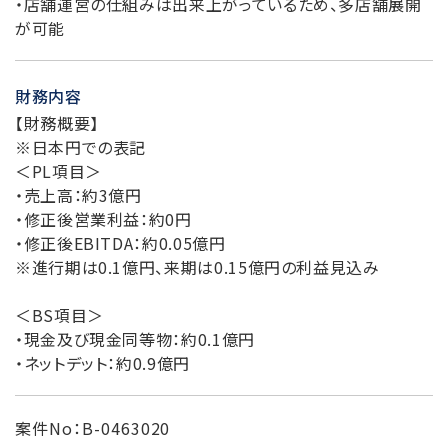
・店舗運営の仕組みは出来上がっているため、多店舗展開
が可能
財務内容
【財務概要】
※日本円での表記
＜PL項目＞
・売上高：約3億円
・修正後営業利益：約0円
・修正後EBITDA：約0.05億円
※進行期は0.1億円、来期は0.15億円の利益見込み
＜BS項目＞
・現金及び現金同等物：約0.1億円
・ネットデット：約0.9億円
案件No：B-0463020