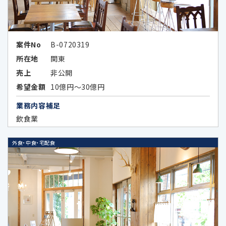
その他法令の規定により個人情報の第三
者提供が認められている場合
案件No
B-0720319
所在地
関東
5.外国にある第三者への提供
売上
非公開
希望金額
10億円～30億円
当社は、外国に所在する以下の企業が提供す
業務内容補足
る広告サービスを利用した広告活動を行って
飲食業
おり、当該広告サービスにおける広告効果を
分析する目的で、当該企業に対し、お客様の個
外食・中食・宅配食
人データの全部又は一部を特定の個人を識別
できない形式に加工した上、当該加工したデ
ータを提供することがあります。当該企業の外
国における個人情報の保護に関する制度、当
該企業が講ずる個人情報の保護のための措置