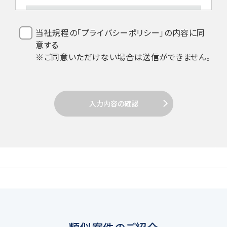
1.法令などの遵守
当社規程の「プライバシーポリシー」の内容に同
意する
当社は、個人情報を取扱うにあたり、個人
※ご同意いただけない場合は送信ができません。
情報保護法その他関係法令の遵守を全従
業員に周知徹底します。
入力内容の確認
2. 個人情報の取得
当社は個人情報を取得する場合、利用目的
達成のための必要範囲で、適正かつ適法な
手段により取得します。
類似案件のご紹介