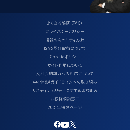
当社は、個人情報管理規程の見直し及び
改善を継続的に行います。
よくある質問（FAQ）
プライバシーポリシー
情報セキュリティ方針
9.サイト利用について
ISMS認証取得について
Cookieポリシー
当サイトのご利用方法につきましては、別
サイト利用について
ページ「 サイトのご利用について」に記載し
反社会的勢力への対応について
ております。
中小M&Aガイドラインへの取り組み
https://www.ma-cp.com/terms-of-
サスティナビリティに関する取り組み
use/
お客様相談窓口
20周年特設ページ
10.通話録音について