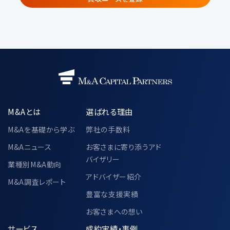
②
共同サービス提供者・共同セミナー企
画者
共同利用する個人データの項目
・当社が遂行する事業で取得した個人情
報
氏名、電話番号、メールアドレス、所属企
業の情報（名称・住所・役職）
M&Aとは
選ばれる理由
共同利用の目的
・「3.個人情報の利用目的」に記載され
M&Aを基礎から学ぶ
弊社の手数料
た利用目的と同様とする
M&Aニュース
お客さまに寄り添うアド
バイザリー
当該個人データの管理責任者
業種別M&A動向
〒104-0028
アドバイザー紹介
M&A調査レポート
東京都中央区八重洲二丁目2番1号 東
豊富な支援実績
京ミッドタウン八重洲 八重洲セントラル
タワー 36階
お客さまへの想い
M&Aキャピタルパートナーズ株式会社
サービス
成約実績・事例