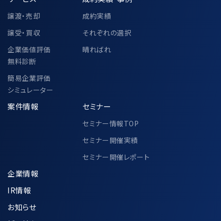
代表取締役 中村 悟
譲渡・売却
成約実績
譲受・買収
それぞれの選択
6-2.個人情報の共同利用②
企業価値評価
晴ればれ
無料診断
簡易企業評価
中小企業庁、一般社団法人M&A支援機関
シミュレーター
協会、その他各公的機関での個人情報の共
案件情報
セミナー
同利用に関して、別途以下ページにて定め
セミナー情報TOP
ております。
https://www.ma-cp.com/privacy-
セミナー開催実績
policy/joint-use/
セミナー開催レポート
企業情報
IR情報
7.個人情報の適正な管理方法について
お知らせ