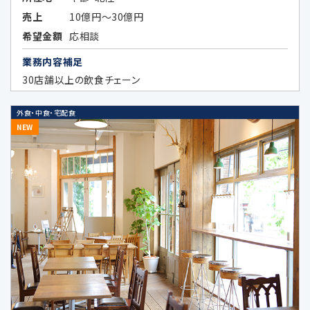
ン等、各種ご案内のため
売上
10億円～30億円
上記各目的に関連する市場分析、マーケ
希望金額
応相談
ティングのため
業務内容補足
データのハッシュ化等の加工、統計化の
30店舗以上の飲食チェーン
方法等により特定の個人を識別できない
形式に加工したデータまたは統計情報
外食・中食・宅配食
（統計データ）の作成のため、及び当該加
NEW
工したデータまたは統計データの第三者
提供のため
4.個人情報の第三者提供の制限
次の場合を除いてお客様の個人情報を第三者
に開示又は提供することはありません。