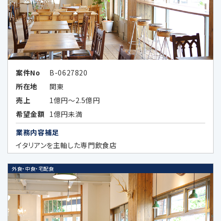
その他お客様にとって参考となるべき情報は、
以下のとおりです。
Google LLC（所在国：アメリカ合衆国 カ
リフォルニア州）
アメリカ合衆国（連邦）における個人情
案件No
B-0627820
報保護に関する制度
所在地
関東
（https://www.ppc.go.jp/files/pdf/
売上
1億円～2.5億円
USA_report.pdf）
希望金額
1億円未満
アメリカ合衆国（カリフォルニア州）に
業務内容補足
おける個人情報の保護に関する制度
イタリアンを主軸した専門飲食店
（https://www.ppc.go.jp/files/pdf/
california_report.pdf）
外食・中食・宅配食
Google LLCは、OECDプライバシーガ
イドライン8原則に対応する措置を全
て講じています。