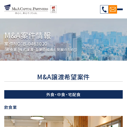
M&A案件情報
案件NO：B-0463020
（飲食業 [株式譲渡・企業の成長と発展のため]）
M&A譲渡希望案件
外食・中食・宅配食
飲食業