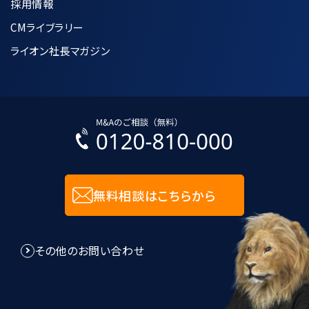
採用情報
収集した個人情報は、利用目的の達成に
CMライブラリー
必要な範囲内で正確かつ最新の状態に
保つように努めます。
ライオン社長マガジン
個人データへの不正アクセス、紛失、破
壊、改竄及び漏洩などを防止するために
合理的な安全対策の措置を講じます。
入力された個人情報に関しては、SSL技
術を用いて暗号化して送受信します。
無料相談はこちらから
8.個人情報管理規程に関して
その他のお問い合わせ
当社は、個人情報管理規程を制定し、個
人情報に関する法令及びその他の規範に
適合させ、これらを遵守いたします。