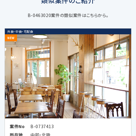
3. 個人情報の利用目的
B-0463020案件の類似案件はこちらから。
当社の受託するM&A仲介・アドバイザリ
外食・中食・宅配食
ー業務などの当社サービスに関する業務
NEW
遂行のため
上記業務に関連する当社及び当社業務
提携会社のサービスのご案内、社内にお
ける調査・研究資料作成のため
当社の採用選考活動のため
当社又は第三者の商品・サービスに関す
る広告、メールマガジン等、各種ご案内の
ため
広告効果の分析及びお客様の趣向に合
案件No
B-0737413
わせた広告情報等の表示、メールマガジ
所在地
中部・北陸