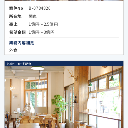
お客様ご本人が同意されている場合
案件No
B-0784826
所在地
関東
法令などの定めにより開示が必要な場
合
売上
1億円～2.5億円
希望金額
1億円～3億円
当社が第三者に本ポリシーに定める利
業務内容補足
用目的の達成に必要な範囲内において
外食
個人データの取扱いの全部又は一部を
委託する場合に、当該委託先に対して予
め秘密保持の義務を負わせている場合
外食・中食・宅配食
データのハッシュ化、統計化の方法等に
より特定の個人を識別できない形式に加
工したデータまたは統計情報（統計デー
タ）として提供する場合
次条に定める外国にある第三者に提供
する場合