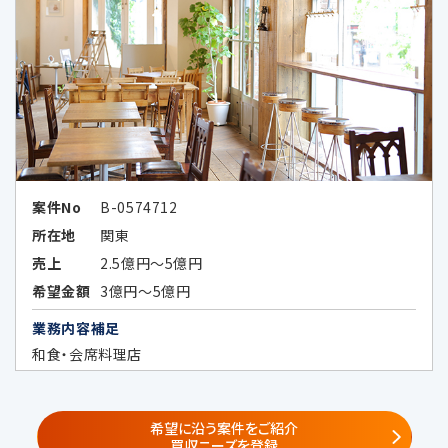
6-1.個人情報の共同利用①
共同利用する者の範囲
・当社の子会社、関係会社並びに当社及
びこれらの者と共同でサービス提供又
はセミナー等の企画を実施する第三者
案件No
B-0574712
（秘密保持義務を負わせた場合に限る）
所在地
関東
①
子会社・関係会社
売上
2.5億円～5億円
株式会社レコフ
希望金額
3億円～5億円
（https://www.recof.co.jp/）
業務内容補足
株式会社レコフデータ
（https://www.marr.jp/company.ht
和食・会席料理店
ml）
株式会社みらい共創アドバイザリー
（https://www.mirai-fp.co.jp/）
希望に沿う案件をご紹介
買収ニーズを登録