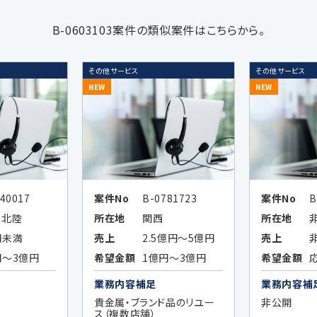
関する広告、メールマガジン等、各種ご案内のため
B-0603103案件の類似案件はこちらから。
に合わせた広告情報等の表示、メールマガジン等、各種ご案内
ーケティングのため
その他サービス
その他サービス
NEW
NEW
計化の方法等により特定の個人を識別できない形式に加工したデ
ータまたは統計データの第三者提供のため
40017
案件No
B-0781723
案件No
B
・北陸
所在地
関西
所在地
三者に開示又は提供することはありません。
円未満
売上
2.5億円～5億円
売上
合
円～3億円
希望金額
1億円～3億円
希望金額
な場合
業務内容補足
業務内容補
貴金属・ブランド品のリユー
非公開
ス（複数店舗）
る利用目的の達成に必要な範囲内において個人データの取扱い