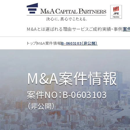
M&Aとは
選ばれる理由
サービス
ご成約実績・事例
案
トップ
M&A案件情報
B-0603103（非公開）
M&A案件情報
案件NO：B-0603103
（非公開）