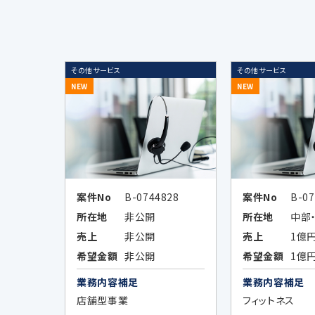
当社又は第三者の商品・サービスに
広告効果の分析及びお客様の趣向
上記各目的に関連する市場分析、マ
その他サービス
その他サービス
NEW
NEW
データのハッシュ化等の加工、統
作成のため、及び当該加工したデ
4.個人情報の第三者提供の制限
案件No
B-0744828
案件No
B-07
所在地
非公開
所在地
中部
次の場合を除いてお客様の個人情報を第
売上
非公開
売上
1億
お客様ご本人が同意されている場
希望金額
非公開
希望金額
1億
法令などの定めにより開示が必要
業務内容補足
業務内容補足
店舗型事業
フィットネス
当社が第三者に本ポリシーに定め