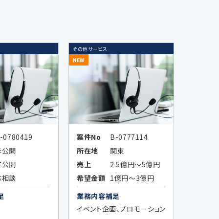
のため
その他サービス
NEW
ータまたは統計情報（統計データ）の
-0780419
案件No
B-0777114
非公開
所在地
関東
非公開
売上
2.5億円～5億円
応相談
希望金額
1億円～3億円
足
業務内容補足
イベント企画、プロモーション
の全部又は一部を委託する場合に、