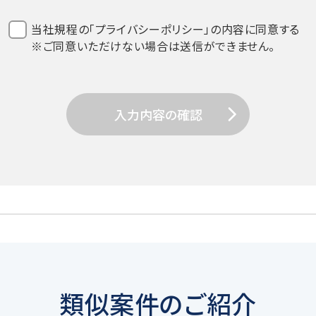
、個人情報保護法その他関係法令の遵守を全従業員に周知徹底し
当社規程の「プライバシーポリシー」の内容に同意する
※ご同意いただけない場合は送信ができません。
入力内容の確認
用目的達成のための必要範囲で、適正かつ適法な手段により取得
イザリー業務などの当社サービスに関する業務遂行のため
業務提携会社のサービスのご案内、社内における調査・研究資
類似案件のご紹介