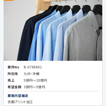
できない形式に加工した上、当該加工したデ
ータを提供することがあります。当該企業の外
国における個人情報の保護に関する制度、当
該企業が講ずる個人情報の保護のための措置
その他お客様にとって参考となるべき情報は、
以下のとおりです。
Google LLC（所在国：アメリカ合衆国 カ
リフォルニア州）
アメリカ合衆国（連邦）における個人情
案件No
B-0766601
報保護に関する制度
所在地
九州・沖縄
（https://www.ppc.go.jp/files/pdf/
売上
5億円～10億円
USA_report.pdf）
希望金額
3億円～5億円
アメリカ合衆国（カリフォルニア州）に
業務内容補足
おける個人情報の保護に関する制度
衣服プリント加工
（https://www.ppc.go.jp/files/pdf/