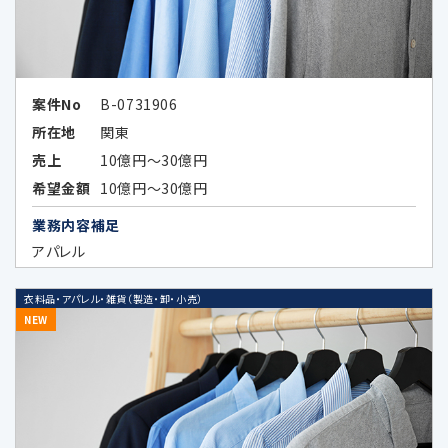
る広告、メールマガジン等、各種ご案内の
ため
広告効果の分析及びお客様の趣向に合
案件No
B-0731906
わせた広告情報等の表示、メールマガジ
所在地
関東
ン等、各種ご案内のため
売上
10億円～30億円
上記各目的に関連する市場分析、マーケ
希望金額
10億円～30億円
ティングのため
業務内容補足
データのハッシュ化等の加工、統計化の
アパレル
方法等により特定の個人を識別できない
形式に加工したデータまたは統計情報
衣料品・アパレル・雑貨（製造・卸・小売）
（統計データ）の作成のため、及び当該加
NEW
工したデータまたは統計データの第三者
提供のため