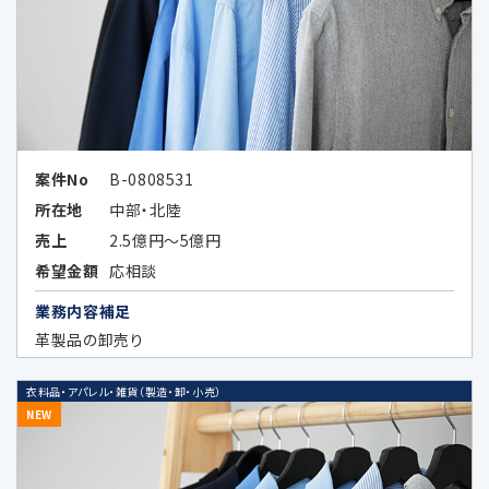
4.個人情報の第三者提供の制限
次の場合を除いてお客様の個人情報を第三者
に開示又は提供することはありません。
お客様ご本人が同意されている場合
案件No
B-0808531
所在地
中部・北陸
法令などの定めにより開示が必要な場
合
売上
2.5億円～5億円
希望金額
応相談
当社が第三者に本ポリシーに定める利
業務内容補足
用目的の達成に必要な範囲内において
革製品の卸売り
個人データの取扱いの全部又は一部を
委託する場合に、当該委託先に対して予
め秘密保持の義務を負わせている場合
衣料品・アパレル・雑貨（製造・卸・小売）
NEW
データのハッシュ化、統計化の方法等に
より特定の個人を識別できない形式に加