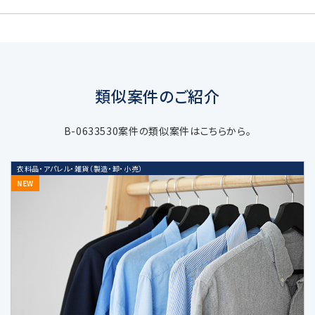
当社は個人情報を取得する場合、利用目的
達成のための必要範囲で、適正かつ適法な
手段により取得します。
類似案件のご紹介
3. 個人情報の利用目的
B-0633530案件の類似案件はこちらから。
当社の受託するM&A仲介・アドバイザリ
衣料品・アパレル・雑貨（製造・卸・小売）
ー業務などの当社サービスに関する業務
NEW
遂行のため
上記業務に関連する当社及び当社業務
提携会社のサービスのご案内、社内にお
ける調査・研究資料作成のため
当社の採用選考活動のため
当社又は第三者の商品・サービスに関す