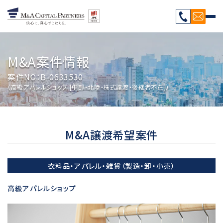
M&A案件情報
案件NO：B-0633530
（高級アパレルショップ [中部・北陸・株式譲渡・後継者不在]）
M&A譲渡希望案件
衣料品・アパレル・雑貨（製造・卸・小売）
高級アパレルショップ