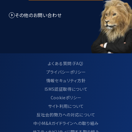
8.個人情報管理規程に関して
その他のお問い合わせ
当社は、個人情報管理規程を制定し、個
人情報に関する法令及びその他の規範に
適合させ、これらを遵守いたします。
当社は、個人情報管理規程の見直し及び
改善を継続的に行います。
よくある質問（FAQ）
プライバシーポリシー
情報セキュリティ方針
9.サイト利用について
ISMS認証取得について
Cookieポリシー
当サイトのご利用方法につきましては、別
サイト利用について
ページ「 サイトのご利用について」に記載し
反社会的勢力への対応について
ております。
中小M&Aガイドラインへの取り組み
https://www.ma-cp.com/terms-of-
サスティナビリティに関する取り組み