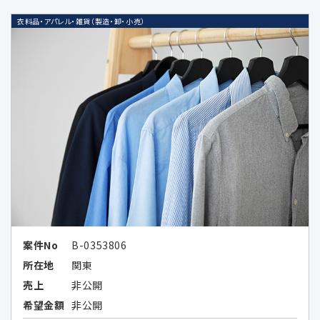
california_report.pdf）
衣料品・アパレル・雑貨（製造・卸・小売）
Google LLCは、OECDプライバシーガ
イドライン8原則に対応する措置を全
て講じています。
6-1.個人情報の共同利用①
共同利用する者の範囲
・当社の子会社、関係会社並びに当社及
びこれらの者と共同でサービス提供又
はセミナー等の企画を実施する第三者
案件No
B-0353806
（秘密保持義務を負わせた場合に限る）
所在地
関東
①
子会社・関係会社
売上
非公開
株式会社レコフ
希望金額
非公開
（https://www.recof.co.jp/）