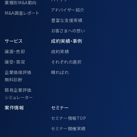
当該個人データの管理責任者
業種別M&A動向
〒104-0028
アドバイザー紹介
M&A調査レポート
東京都中央区八重洲二丁目2番1号 東
豊富な支援実績
京ミッドタウン八重洲 八重洲セントラル
タワー 36階
お客さまへの想い
M&Aキャピタルパートナーズ株式会社
サービス
成約実績・事例
代表取締役 中村 悟
譲渡・売却
成約実績
譲受・買収
それぞれの選択
6-2.個人情報の共同利用②
企業価値評価
晴ればれ
無料診断
簡易企業評価
中小企業庁、一般社団法人M&A支援機関
シミュレーター
協会、その他各公的機関での個人情報の共
案件情報
セミナー
同利用に関して、別途以下ページにて定め
セミナー情報TOP
ております。
https://www.ma-cp.com/privacy-
セミナー開催実績