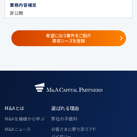
業務内容補足
株式会社レコフデータ
（https://www.marr.jp/company.ht
非公開
ml）
株式会社みらい共創アドバイザリー
（https://www.mirai-fp.co.jp/）
希望に沿う案件をご紹介
買収ニーズを登録
②
共同サービス提供者・共同セミナー企
画者
共同利用する個人データの項目
・当社が遂行する事業で取得した個人情
報
氏名、電話番号、メールアドレス、所属企
業の情報（名称・住所・役職）
M&Aとは
選ばれる理由
共同利用の目的
・「3.個人情報の利用目的」に記載され
M&Aを基礎から学ぶ
弊社の手数料
た利用目的と同様とする
M&Aニュース
お客さまに寄り添うアド
バイザリー