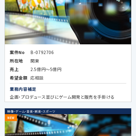
4.個人情報の第三者提供の制限
次の場合を除いてお客様の個人情報を第三者
に開示又は提供することはありません。
お客様ご本人が同意されている場合
案件No
B-0792706
所在地
関東
法令などの定めにより開示が必要な場
合
売上
2.5億円～5億円
希望金額
応相談
当社が第三者に本ポリシーに定める利
業務内容補足
用目的の達成に必要な範囲内において
企画・プロデュース並びにゲーム開発と販売を手掛ける
個人データの取扱いの全部又は一部を
委託する場合に、当該委託先に対して予
め秘密保持の義務を負わせている場合
映像・ゲーム・音楽・娯楽・スポーツ
NEW
データのハッシュ化、統計化の方法等に
より特定の個人を識別できない形式に加