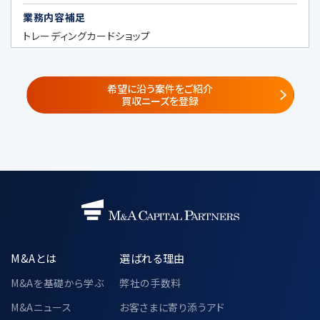
（https://www.recof.co.jp/）
業務内容補足
株式会社レコフデータ
（https://www.marr.jp/company.ht
トレーディングカードショップ
ml）
株式会社みらい共創アドバイザリー
（https://www.mirai-fp.co.jp/）
希望に沿う案件をご紹介
買収ニーズを登録
②
共同サービス提供者・共同セミナー企
画者
共同利用する個人データの項目
・当社が遂行する事業で取得した個人情
報
氏名、電話番号、メールアドレス、所属企
業の情報（名称・住所・役職）
M&Aとは
選ばれる理由
共同利用の目的
・「3.個人情報の利用目的」に記載され
M&Aを基礎から学ぶ
弊社の手数料
た利用目的と同様とする
M&Aニュース
お客さまに寄り添うアド