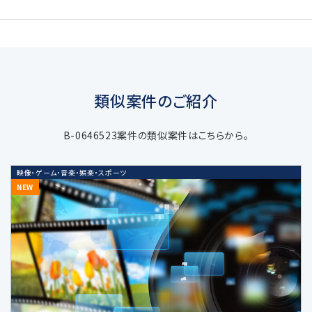
当社は個人情報を取得する場合、利用目的
達成のための必要範囲で、適正かつ適法な
手段により取得します。
類似案件のご紹介
3. 個人情報の利用目的
B-0646523案件の類似案件はこちらから。
当社の受託するM&A仲介・アドバイザリ
映像・ゲーム・音楽・娯楽・スポーツ
ー業務などの当社サービスに関する業務
NEW
遂行のため
上記業務に関連する当社及び当社業務
提携会社のサービスのご案内、社内にお
ける調査・研究資料作成のため
当社の採用選考活動のため