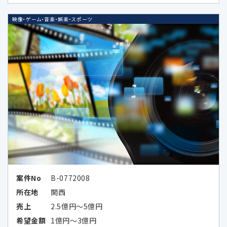
（https://www.ppc.go.jp/files/pdf/
california_report.pdf）
映像・ゲーム・音楽・娯楽・スポーツ
Google LLCは、OECDプライバシーガ
イドライン8原則に対応する措置を全
て講じています。
6-1.個人情報の共同利用①
共同利用する者の範囲
・当社の子会社、関係会社並びに当社及
びこれらの者と共同でサービス提供又
はセミナー等の企画を実施する第三者
案件No
B-0772008
（秘密保持義務を負わせた場合に限る）
所在地
関西
①
子会社・関係会社
売上
2.5億円～5億円
株式会社レコフ
希望金額
1億円～3億円