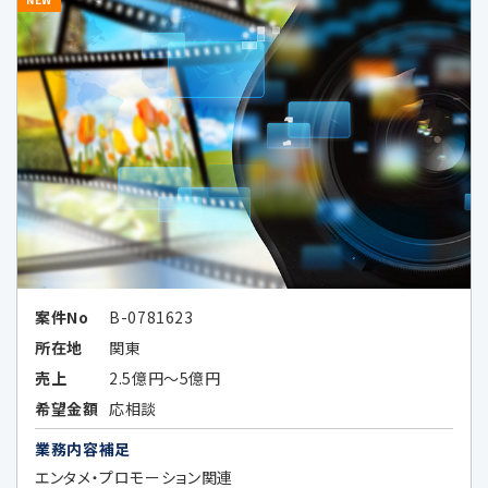
人データの全部又は一部を特定の個人を識別
できない形式に加工した上、当該加工したデ
ータを提供することがあります。当該企業の外
国における個人情報の保護に関する制度、当
該企業が講ずる個人情報の保護のための措置
その他お客様にとって参考となるべき情報は、
以下のとおりです。
Google LLC（所在国：アメリカ合衆国 カ
リフォルニア州）
アメリカ合衆国（連邦）における個人情
案件No
B-0781623
報保護に関する制度
所在地
関東
（https://www.ppc.go.jp/files/pdf/
売上
2.5億円～5億円
USA_report.pdf）
希望金額
応相談
アメリカ合衆国（カリフォルニア州）に
業務内容補足
おける個人情報の保護に関する制度
エンタメ・プロモーション関連