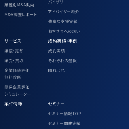
バイザリー
当該個人データの管理責任者
業種別M&A動向
〒104-0028
アドバイザー紹介
M&A調査レポート
東京都中央区八重洲二丁目2番1号 東
豊富な支援実績
京ミッドタウン八重洲 八重洲セントラル
タワー 36階
お客さまへの想い
M&Aキャピタルパートナーズ株式会社
サービス
成約実績・事例
代表取締役 中村 悟
譲渡・売却
成約実績
譲受・買収
それぞれの選択
6-2.個人情報の共同利用②
企業価値評価
晴ればれ
無料診断
簡易企業評価
中小企業庁、一般社団法人M&A支援機関
シミュレーター
協会、その他各公的機関での個人情報の共
案件情報
セミナー
同利用に関して、別途以下ページにて定め
セミナー情報TOP
ております。
https://www.ma-cp.com/privacy-
セミナー開催実績