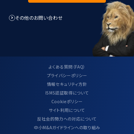
8.個人情報管理規程に関して
その他のお問い合わせ
当社は、個人情報管理規程を制定し、個
人情報に関する法令及びその他の規範に
適合させ、これらを遵守いたします。
当社は、個人情報管理規程の見直し及び
改善を継続的に行います。
よくある質問（FAQ）
プライバシーポリシー
情報セキュリティ方針
9.サイト利用について
ISMS認証取得について
Cookieポリシー
当サイトのご利用方法につきましては、別
サイト利用について
ページ「 サイトのご利用について」に記載し
反社会的勢力への対応について
ております。
中小M&Aガイドラインへの取り組み
https://www.ma-cp.com/terms-of-