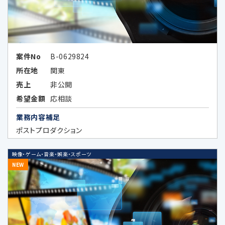
当社又は第三者の商品・サービスに関す
る広告、メールマガジン等、各種ご案内の
ため
広告効果の分析及びお客様の趣向に合
案件No
B-0629824
わせた広告情報等の表示、メールマガジ
所在地
関東
ン等、各種ご案内のため
売上
非公開
上記各目的に関連する市場分析、マーケ
希望金額
応相談
ティングのため
業務内容補足
データのハッシュ化等の加工、統計化の
ポストプロダクション
方法等により特定の個人を識別できない
形式に加工したデータまたは統計情報
映像・ゲーム・音楽・娯楽・スポーツ
（統計データ）の作成のため、及び当該加
NEW
工したデータまたは統計データの第三者
提供のため