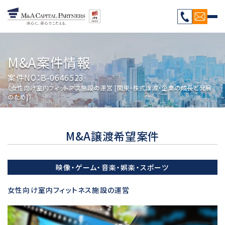
M&A案件情報
案件NO：B-0646523
（女性向け室内フィットネス施設の運営 [関東・株式譲渡・企業の成長と発展
のため]）
M&A譲渡希望案件
映像・ゲーム・音楽・娯楽・スポーツ
女性向け室内フィットネス施設の運営