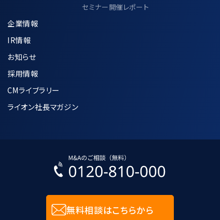
policy/joint-use/
セミナー開催レポート
企業情報
IR情報
7.個人情報の適正な管理方法について
お知らせ
採用情報
収集した個人情報は、利用目的の達成に
CMライブラリー
必要な範囲内で正確かつ最新の状態に
保つように努めます。
ライオン社長マガジン
個人データへの不正アクセス、紛失、破
壊、改竄及び漏洩などを防止するために
合理的な安全対策の措置を講じます。
入力された個人情報に関しては、SSL技
術を用いて暗号化して送受信します。
無料相談はこちらから