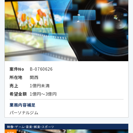
工したデータまたは統計情報（統計デー
タ）として提供する場合
次条に定める外国にある第三者に提供
する場合
その他法令の規定により個人情報の第三
者提供が認められている場合
案件No
B-0760626
所在地
関西
5.外国にある第三者への提供
売上
1億円未満
希望金額
1億円～3億円
当社は、外国に所在する以下の企業が提供す
業務内容補足
る広告サービスを利用した広告活動を行って
パーソナルジム
おり、当該広告サービスにおける広告効果を
分析する目的で、当該企業に対し、お客様の個
映像・ゲーム・音楽・娯楽・スポーツ
NEW