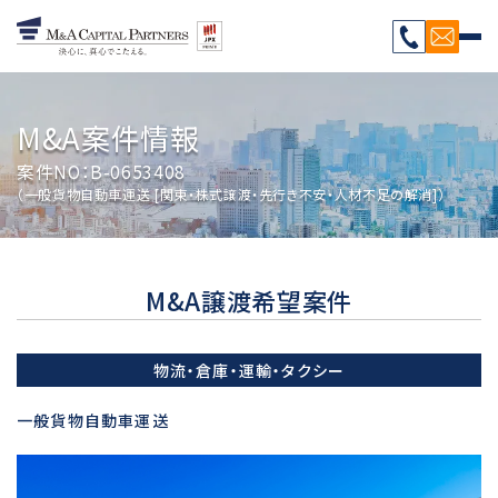
M&A案件情報
案件NO：B-0653408
（一般貨物自動車運送 [関東・株式譲渡・先行き不安・人材不足の解消]）
M&A譲渡希望案件
物流・倉庫・運輸・タクシー
一般貨物自動車運送