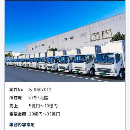
（統計データ）の作成のため、及び当該加
工したデータまたは統計データの第三者
提供のため
4.個人情報の第三者提供の制限
次の場合を除いてお客様の個人情報を第三者
に開示又は提供することはありません。
お客様ご本人が同意されている場合
案件No
B-0607012
所在地
中部・北陸
法令などの定めにより開示が必要な場
合
売上
5億円～10億円
希望金額
10億円～30億円
当社が第三者に本ポリシーに定める利
業務内容補足
用目的の達成に必要な範囲内において