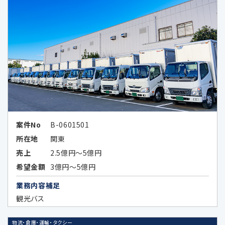
上記業務に関連する当社及び当社業務
提携会社のサービスのご案内、社内にお
ける調査・研究資料作成のため
当社の採用選考活動のため
当社又は第三者の商品・サービスに関す
る広告、メールマガジン等、各種ご案内の
ため
広告効果の分析及びお客様の趣向に合
案件No
B-0601501
わせた広告情報等の表示、メールマガジ
所在地
関東
ン等、各種ご案内のため
売上
2.5億円～5億円
上記各目的に関連する市場分析、マーケ
希望金額
3億円～5億円
ティングのため
業務内容補足
データのハッシュ化等の加工、統計化の
観光バス
方法等により特定の個人を識別できない
形式に加工したデータまたは統計情報
物流・倉庫・運輸・タクシー