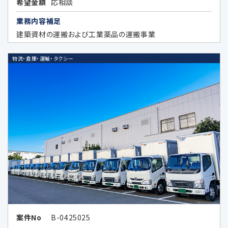
希望金額
応相談
当社は、外国に所在する以下の企業が提供す
業務内容補足
る広告サービスを利用した広告活動を行って
建築資材の運搬および工業薬品の運搬事業
おり、当該広告サービスにおける広告効果を
分析する目的で、当該企業に対し、お客様の個
物流・倉庫・運輸・タクシー
人データの全部又は一部を特定の個人を識別
できない形式に加工した上、当該加工したデ
ータを提供することがあります。当該企業の外
国における個人情報の保護に関する制度、当
該企業が講ずる個人情報の保護のための措置
その他お客様にとって参考となるべき情報は、
以下のとおりです。
Google LLC（所在国：アメリカ合衆国 カ
リフォルニア州）
アメリカ合衆国（連邦）における個人情
案件No
B-0425025