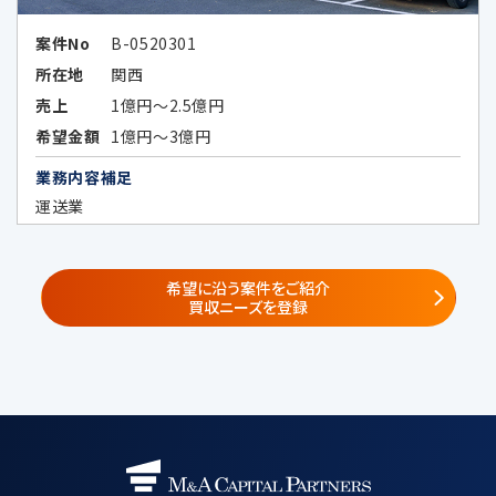
びこれらの者と共同でサービス提供又
はセミナー等の企画を実施する第三者
案件No
B-0520301
（秘密保持義務を負わせた場合に限る）
所在地
関西
①
子会社・関係会社
売上
1億円～2.5億円
株式会社レコフ
希望金額
1億円～3億円
（https://www.recof.co.jp/）
業務内容補足
株式会社レコフデータ
（https://www.marr.jp/company.ht
運送業
ml）
株式会社みらい共創アドバイザリー
（https://www.mirai-fp.co.jp/）
希望に沿う案件をご紹介
買収ニーズを登録
②
共同サービス提供者・共同セミナー企
画者
共同利用する個人データの項目
・当社が遂行する事業で取得した個人情
報
氏名、電話番号、メールアドレス、所属企