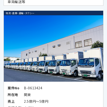
車両輸送等
個人データの取扱いの全部又は一部を
委託する場合に、当該委託先に対して予
め秘密保持の義務を負わせている場合
物流・倉庫・運輸・タクシー
データのハッシュ化、統計化の方法等に
より特定の個人を識別できない形式に加
工したデータまたは統計情報（統計デー
タ）として提供する場合
次条に定める外国にある第三者に提供
する場合
その他法令の規定により個人情報の第三
者提供が認められている場合
案件No
B-0613424
所在地
関東
5.外国にある第三者への提供
売上
2.5億円～5億円