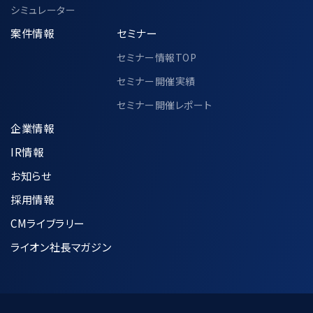
シミュレーター
協会、その他各公的機関での個人情報の共
案件情報
セミナー
同利用に関して、別途以下ページにて定め
セミナー情報TOP
ております。
https://www.ma-cp.com/privacy-
セミナー開催実績
policy/joint-use/
セミナー開催レポート
企業情報
IR情報
7.個人情報の適正な管理方法について
お知らせ
採用情報
収集した個人情報は、利用目的の達成に
CMライブラリー
必要な範囲内で正確かつ最新の状態に
保つように努めます。
ライオン社長マガジン
個人データへの不正アクセス、紛失、破
壊、改竄及び漏洩などを防止するために
合理的な安全対策の措置を講じます。