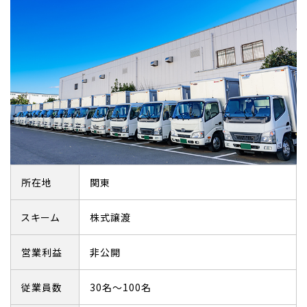
所在地
関東
スキーム
株式譲渡
営業利益
非公開
従業員数
30名～100名