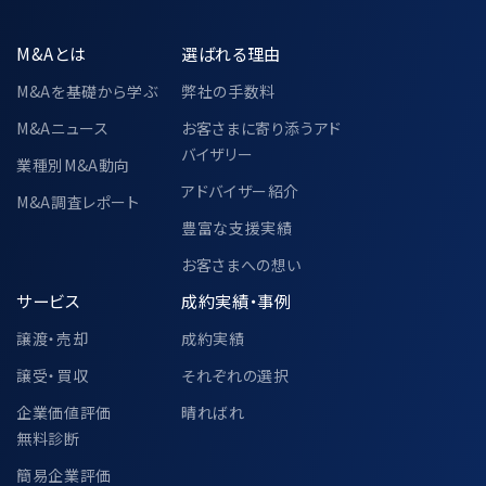
業の情報（名称・住所・役職）
M&Aとは
選ばれる理由
共同利用の目的
・「3.個人情報の利用目的」に記載され
M&Aを基礎から学ぶ
弊社の手数料
た利用目的と同様とする
M&Aニュース
お客さまに寄り添うアド
バイザリー
当該個人データの管理責任者
業種別M&A動向
〒104-0028
アドバイザー紹介
M&A調査レポート
東京都中央区八重洲二丁目2番1号 東
豊富な支援実績
京ミッドタウン八重洲 八重洲セントラル
タワー 36階
お客さまへの想い
M&Aキャピタルパートナーズ株式会社
サービス
成約実績・事例
代表取締役 中村 悟
譲渡・売却
成約実績
譲受・買収
それぞれの選択
6-2.個人情報の共同利用②
企業価値評価
晴ればれ
無料診断
簡易企業評価
中小企業庁、一般社団法人M&A支援機関