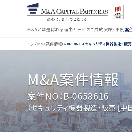
M&Aとは
選ばれる理由
サービス
ご成約実績・事例
案
トップ
M&A案件情報
B-0658616（セキュリティ機器製造・販
M&A案件情報
案件NO：B-0658616
（セキュリティ機器製造・販売 [中