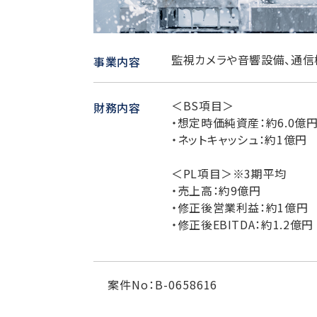
監視カメラや音響設備、通信
事業内容
＜BS項目＞
財務内容
・想定時価純資産：約6.0億
・ネットキャッシュ：約1億円
＜PL項目＞※3期平均
・売上高：約9億円
・修正後営業利益：約1億円
・修正後EBITDA：約1.2億円
案件No：B-0658616