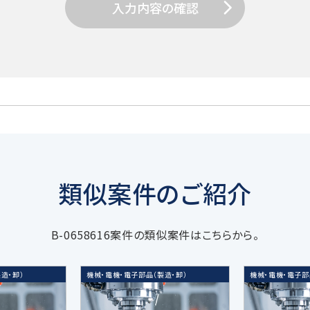
入力内容の確認
用目的達成のための必要範囲で、適正かつ適法な手段により取得
イザリー業務などの当社サービスに関する業務遂行のため
業務提携会社のサービスのご案内、社内における調査・研究資
類似案件のご紹介
関する広告、メールマガジン等、各種ご案内のため
B-0658616案件の類似案件はこちらから。
に合わせた広告情報等の表示、メールマガジン等、各種ご案内
ーケティングのため
造・卸）
機械・電機・電子部品（製造・卸）
機械・電機・電子部
計化の方法等により特定の個人を識別できない形式に加工したデ