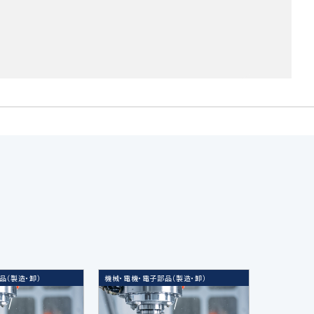
します。
料作成のため
のため
品（製造・卸）
機械・電機・電子部品（製造・卸）
ータまたは統計情報（統計データ）の