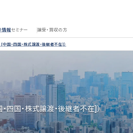
件情報
セミナー
譲受・買収の方
売 [中国・四国・株式譲渡・後継者不在]）
国・四国・株式譲渡・後継者不在]）