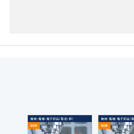
当社は個人情報を取得する場合、利
3. 個人情報の利用目的
当社の受託するM&A仲介・アドバ
上記業務に関連する当社及び当社
当社の採用選考活動のため
当社又は第三者の商品・サービスに
広告効果の分析及びお客様の趣向
上記各目的に関連する市場分析、マ
機械・電機・電子部品（製造・卸）
機械・電機・電子部品（製
NEW
NEW
データのハッシュ化等の加工、統