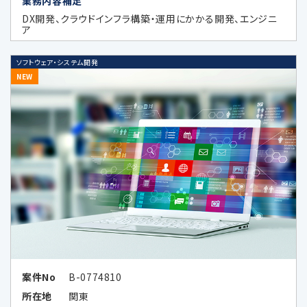
業務内容補足
用目的の達成に必要な範囲内において
DX開発、クラウドインフラ構築・運用にかかる開発、エンジニ
個人データの取扱いの全部又は一部を
ア
委託する場合に、当該委託先に対して予
め秘密保持の義務を負わせている場合
ソフトウェア・システム開発
NEW
データのハッシュ化、統計化の方法等に
より特定の個人を識別できない形式に加
工したデータまたは統計情報（統計デー
タ）として提供する場合
次条に定める外国にある第三者に提供
する場合
その他法令の規定により個人情報の第三
者提供が認められている場合
案件No
B-0774810
5.外国にある第三者への提供
所在地
関東