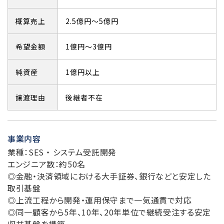
概算売上
2.5億円～5億円
希望金額
1億円～3億円
純資産
1億円以上
譲渡理由
後継者不在
事業内容
業種：SES ・ システム受託開発
エンジニア数：約50名
◎金融・決済領域における大手証券、銀行などと安定した
取引基盤
◎上流工程から開発・運用保守まで一気通貫で対応
◎同一顧客から5年、10年、20年単位で継続受注する安定
収益基盤を構築