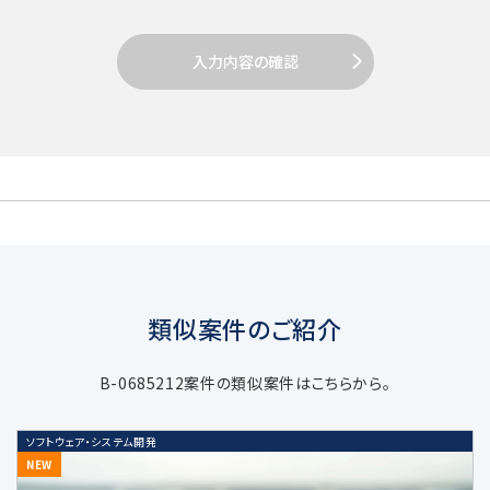
業員に周知徹底します。
入力内容の確認
2. 個人情報の取得
当社は個人情報を取得する場合、利用目的
達成のための必要範囲で、適正かつ適法な
手段により取得します。
類似案件のご紹介
3. 個人情報の利用目的
B-0685212案件の類似案件はこちらから。
当社の受託するM&A仲介・アドバイザリ
ソフトウェア・システム開発
ー業務などの当社サービスに関する業務
NEW
遂行のため