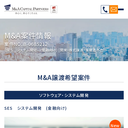
M&A案件情報
案件NO：B-0685212
（SES システム開発 (金融向け) [関東・株式譲渡・後継者不在]）
M&A譲渡希望案件
ソフトウェア・システム開発
SES システム開発 (金融向け)