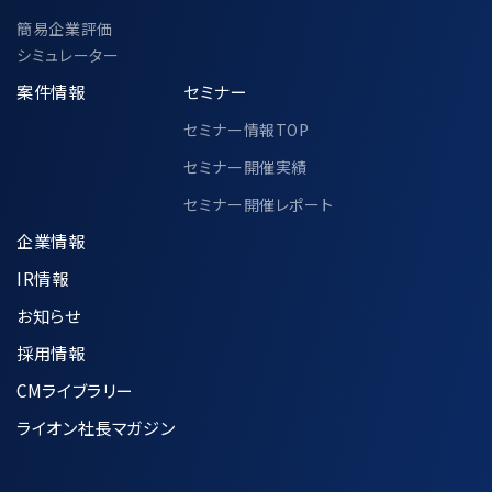
中小企業庁、一般社団法人M&A支援機関
簡易企業評価
協会、その他各公的機関での個人情報の共
シミュレーター
同利用に関して、別途以下ページにて定め
案件情報
セミナー
ております。
セミナー情報TOP
https://www.ma-cp.com/privacy-
セミナー開催実績
policy/joint-use/
セミナー開催レポート
企業情報
IR情報
7.個人情報の適正な管理方法について
お知らせ
収集した個人情報は、利用目的の達成に
採用情報
必要な範囲内で正確かつ最新の状態に
CMライブラリー
保つように努めます。
ライオン社長マガジン
個人データへの不正アクセス、紛失、破
壊、改竄及び漏洩などを防止するために