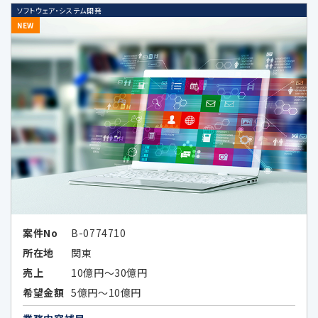
形式に加工したデータまたは統計情報
ソフトウェア・システム開発
（統計データ）の作成のため、及び当該加
NEW
工したデータまたは統計データの第三者
提供のため
4.個人情報の第三者提供の制限
次の場合を除いてお客様の個人情報を第三者
に開示又は提供することはありません。
お客様ご本人が同意されている場合
案件No
B-0774710
所在地
関東
法令などの定めにより開示が必要な場
合
売上
10億円～30億円
希望金額
5億円～10億円
当社が第三者に本ポリシーに定める利