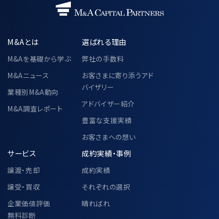
氏名、電話番号、メールアドレス、所属企
業の情報（名称・住所・役職）
共同利用の目的
M&Aとは
選ばれる理由
・「3.個人情報の利用目的」に記載され
た利用目的と同様とする
M&Aを基礎から学ぶ
弊社の手数料
M&Aニュース
お客さまに寄り添うアド
当該個人データの管理責任者
バイザリー
〒104-0028
業種別M&A動向
東京都中央区八重洲二丁目2番1号 東
アドバイザー紹介
M&A調査レポート
京ミッドタウン八重洲 八重洲セントラル
豊富な支援実績
タワー 36階
お客さまへの想い
M&Aキャピタルパートナーズ株式会社
代表取締役 中村 悟
サービス
成約実績・事例
譲渡・売却
成約実績
譲受・買収
それぞれの選択
6-2.個人情報の共同利用②
企業価値評価
晴ればれ
無料診断