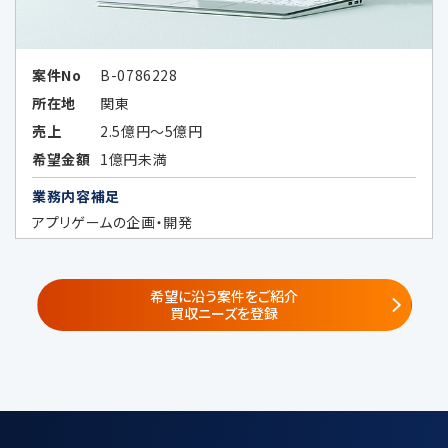
・当社の子会社、関係会社並びに当社及
びこれらの者と共同でサービス提供又
はセミナー等の企画を実施する第三者
案件No
B-0786228
（秘密保持義務を負わせた場合に限る）
所在地
関東
①
子会社・関係会社
売上
2.5億円～5億円
株式会社レコフ
（https://www.recof.co.jp/）
希望金額
1億円未満
株式会社レコフデータ
業務内容補足
（https://www.marr.jp/company.ht
アプリゲームの企画・開発
ml）
株式会社みらい共創アドバイザリー
（https://www.mirai-fp.co.jp/）
希望に沿う案件をご紹介
②
共同サービス提供者・共同セミナー企
買収ニーズを登録
画者
共同利用する個人データの項目
・当社が遂行する事業で取得した個人情
報