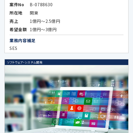
案件No
B-0788630
報保護に関する制度
（https://www.ppc.go.jp/files/pdf/
所在地
関東
USA_report.pdf）
売上
1億円～2.5億円
希望金額
1億円～3億円
アメリカ合衆国（カリフォルニア州）に
おける個人情報の保護に関する制度
業務内容補足
（https://www.ppc.go.jp/files/pdf/
SES
california_report.pdf）
ソフトウェア・システム開発
Google LLCは、OECDプライバシーガ
イドライン8原則に対応する措置を全
て講じています。
6-1.個人情報の共同利用①
共同利用する者の範囲