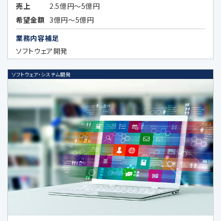
売上
2.5億円～5億円
当社は、外国に所在する以下の企業が提供す
希望金額
3億円～5億円
る広告サービスを利用した広告活動を行って
業務内容補足
おり、当該広告サービスにおける広告効果を
ソフトウェア開発
分析する目的で、当該企業に対し、お客様の個
ソフトウェア・システム開発
人データの全部又は一部を特定の個人を識別
できない形式に加工した上、当該加工したデ
ータを提供することがあります。当該企業の外
国における個人情報の保護に関する制度、当
該企業が講ずる個人情報の保護のための措置
その他お客様にとって参考となるべき情報は、
以下のとおりです。
Google LLC（所在国：アメリカ合衆国 カ
リフォルニア州）
アメリカ合衆国（連邦）における個人情