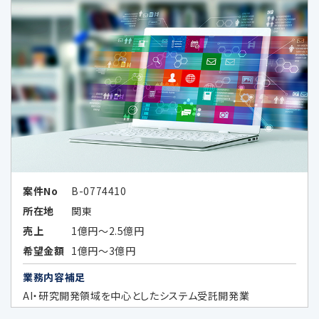
上記業務に関連する当社及び当社業務
提携会社のサービスのご案内、社内にお
ける調査・研究資料作成のため
当社の採用選考活動のため
当社又は第三者の商品・サービスに関す
る広告、メールマガジン等、各種ご案内の
ため
広告効果の分析及びお客様の趣向に合
案件No
B-0774410
わせた広告情報等の表示、メールマガジ
所在地
関東
ン等、各種ご案内のため
売上
1億円～2.5億円
上記各目的に関連する市場分析、マーケ
希望金額
1億円～3億円
ティングのため
業務内容補足
データのハッシュ化等の加工、統計化の
AI・研究開発領域を中心としたシステム受託開発業
方法等により特定の個人を識別できない