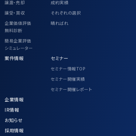
譲渡・売却
成約実績
譲受・買収
それぞれの選択
6-2.個人情報の共同利用②
企業価値評価
晴ればれ
無料診断
簡易企業評価
中小企業庁、一般社団法人M&A支援機関
シミュレーター
協会、その他各公的機関での個人情報の共
案件情報
セミナー
同利用に関して、別途以下ページにて定め
セミナー情報TOP
ております。
https://www.ma-cp.com/privacy-
セミナー開催実績
policy/joint-use/
セミナー開催レポート
企業情報
IR情報
7.個人情報の適正な管理方法について
お知らせ
採用情報
収集した個人情報は、利用目的の達成に