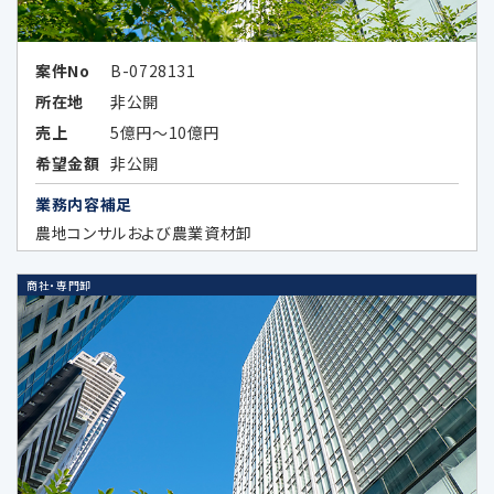
者提供が認められている場合
案件No
B-0728131
所在地
非公開
5.外国にある第三者への提供
売上
5億円～10億円
希望金額
非公開
当社は、外国に所在する以下の企業が提供す
業務内容補足
る広告サービスを利用した広告活動を行って
農地コンサルおよび農業資材卸
おり、当該広告サービスにおける広告効果を
分析する目的で、当該企業に対し、お客様の個
商社・専門卸
人データの全部又は一部を特定の個人を識別
できない形式に加工した上、当該加工したデ
ータを提供することがあります。当該企業の外
国における個人情報の保護に関する制度、当
該企業が講ずる個人情報の保護のための措置
その他お客様にとって参考となるべき情報は、