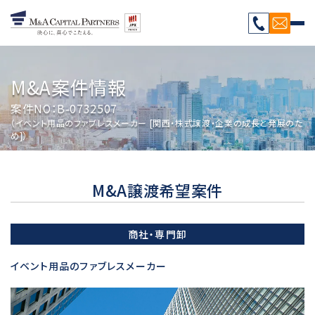
M&A案件情報
案件NO：B-0732507
（イベント用品のファブレスメーカー [関西・株式譲渡・企業の成長と発展のた
め]）
M&A譲渡希望案件
商社・専門卸
イベント用品のファブレスメーカー