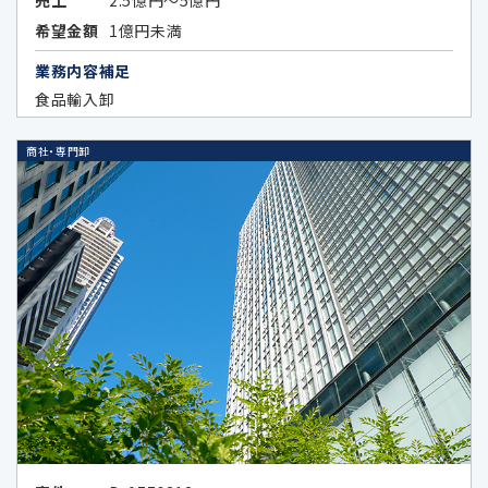
売上
2.5億円～5億円
上記各目的に関連する市場分析、マーケ
希望金額
1億円未満
ティングのため
業務内容補足
データのハッシュ化等の加工、統計化の
食品輸入卸
方法等により特定の個人を識別できない
形式に加工したデータまたは統計情報
商社・専門卸
（統計データ）の作成のため、及び当該加
工したデータまたは統計データの第三者
提供のため
4.個人情報の第三者提供の制限
次の場合を除いてお客様の個人情報を第三者
に開示又は提供することはありません。
お客様ご本人が同意されている場合