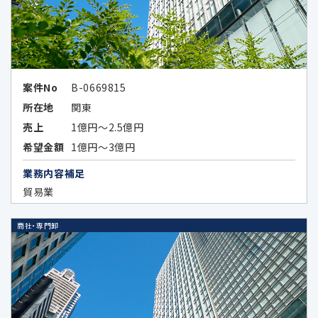
以下のとおりです。
Google LLC（所在国：アメリカ合衆国 カ
リフォルニア州）
アメリカ合衆国（連邦）における個人情
案件No
B-0669815
報保護に関する制度
所在地
関東
（https://www.ppc.go.jp/files/pdf/
売上
1億円～2.5億円
USA_report.pdf）
希望金額
1億円～3億円
アメリカ合衆国（カリフォルニア州）に
業務内容補足
おける個人情報の保護に関する制度
貿易業
（https://www.ppc.go.jp/files/pdf/
california_report.pdf）
商社・専門卸
Google LLCは、OECDプライバシーガ
イドライン8原則に対応する措置を全
て講じています。