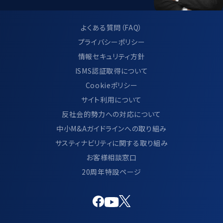
当社は、個人情報管理規程の見直し及び
改善を継続的に行います。
よくある質問（FAQ）
プライバシーポリシー
情報セキュリティ方針
9.サイト利用について
ISMS認証取得について
Cookieポリシー
当サイトのご利用方法につきましては、別
サイト利用について
ページ「 サイトのご利用について」に記載し
反社会的勢力への対応について
ております。
中小M&Aガイドラインへの取り組み
https://www.ma-cp.com/terms-of-
サスティナビリティに関する取り組み
use/
お客様相談窓口
20周年特設ページ
10.通話録音について