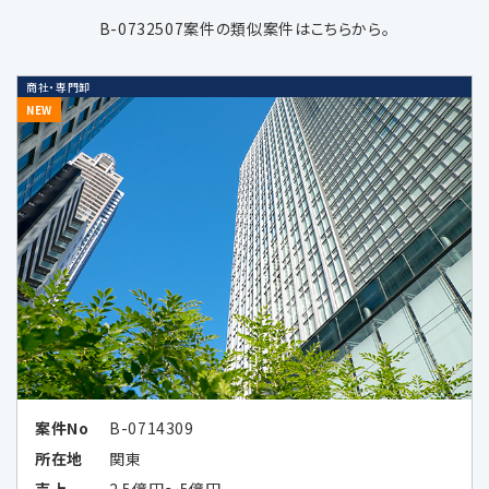
B-0732507案件の類似案件はこちらから。
当社の受託するM&A仲介・アドバイザリ
商社・専門卸
ー業務などの当社サービスに関する業務
NEW
遂行のため
上記業務に関連する当社及び当社業務
提携会社のサービスのご案内、社内にお
ける調査・研究資料作成のため
当社の採用選考活動のため
当社又は第三者の商品・サービスに関す
る広告、メールマガジン等、各種ご案内の
ため
広告効果の分析及びお客様の趣向に合
案件No
B-0714309
わせた広告情報等の表示、メールマガジ
所在地
関東
ン等、各種ご案内のため