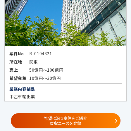
6-1.個人情報の共同利用①
共同利用する者の範囲
・当社の子会社、関係会社並びに当社及
びこれらの者と共同でサービス提供又
はセミナー等の企画を実施する第三者
案件No
B-0194321
（秘密保持義務を負わせた場合に限る）
所在地
関東
①
子会社・関係会社
売上
50億円～100億円
株式会社レコフ
希望金額
10億円～30億円
（https://www.recof.co.jp/）
業務内容補足
株式会社レコフデータ
（https://www.marr.jp/company.ht
中古車輸出業
ml）
株式会社みらい共創アドバイザリー
（https://www.mirai-fp.co.jp/）
希望に沿う案件をご紹介
買収ニーズを登録
②
共同サービス提供者・共同セミナー企