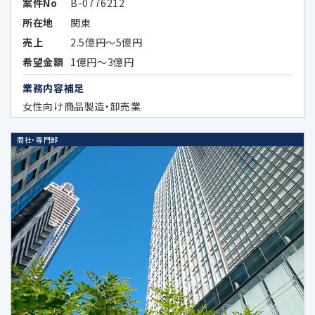
案件No
B-0776212
所在地
関東
法令などの定めにより開示が必要な場
合
売上
2.5億円～5億円
希望金額
1億円～3億円
当社が第三者に本ポリシーに定める利
業務内容補足
用目的の達成に必要な範囲内において
女性向け商品製造・卸売業
個人データの取扱いの全部又は一部を
委託する場合に、当該委託先に対して予
め秘密保持の義務を負わせている場合
商社・専門卸
データのハッシュ化、統計化の方法等に
より特定の個人を識別できない形式に加
工したデータまたは統計情報（統計デー
タ）として提供する場合
次条に定める外国にある第三者に提供
する場合
その他法令の規定により個人情報の第三