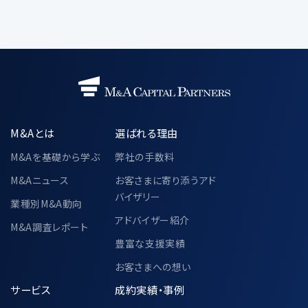
画者
共同利用する個人データの項目
・当社が遂行する事業で取得した個人情
報
氏名、電話番号、メールアドレス、所属企
業の情報（名称・住所・役職）
M&Aとは
選ばれる理由
共同利用の目的
・「3.個人情報の利用目的」に記載され
M&Aを基礎から学ぶ
弊社の手数料
た利用目的と同様とする
M&Aニュース
お客さまに寄り添うアド
バイザリー
当該個人データの管理責任者
業種別M&A動向
〒104-0028
アドバイザー紹介
M&A調査レポート
東京都中央区八重洲二丁目2番1号 東
豊富な支援実績
京ミッドタウン八重洲 八重洲セントラル
タワー 36階
お客さまへの想い
M&Aキャピタルパートナーズ株式会社
サービス
成約実績・事例
代表取締役 中村 悟