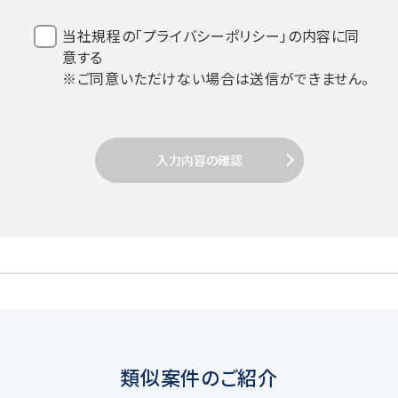
1.法令などの遵守
当社規程の「プライバシーポリシー」の内容に同
意する
当社は、個人情報を取扱うにあたり、個人
※ご同意いただけない場合は送信ができません。
情報保護法その他関係法令の遵守を全従
業員に周知徹底します。
入力内容の確認
2. 個人情報の取得
当社は個人情報を取得する場合、利用目的
達成のための必要範囲で、適正かつ適法な
手段により取得します。
類似案件のご紹介
3. 個人情報の利用目的