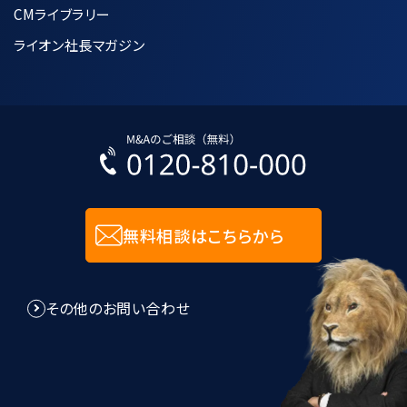
CMライブラリー
必要な範囲内で正確かつ最新の状態に
保つように努めます。
ライオン社長マガジン
個人データへの不正アクセス、紛失、破
壊、改竄及び漏洩などを防止するために
合理的な安全対策の措置を講じます。
入力された個人情報に関しては、SSL技
術を用いて暗号化して送受信します。
無料相談はこちらから
8.個人情報管理規程に関して
その他のお問い合わせ
当社は、個人情報管理規程を制定し、個
人情報に関する法令及びその他の規範に
適合させ、これらを遵守いたします。