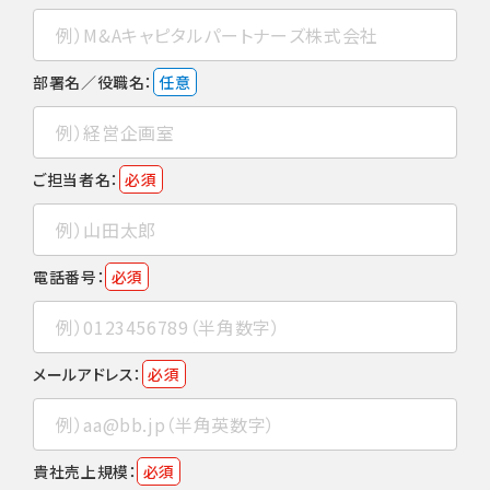
部署名／役職名：
任意
ご担当者名：
必須
電話番号：
必須
メールアドレス：
必須
貴社売上規模：
必須