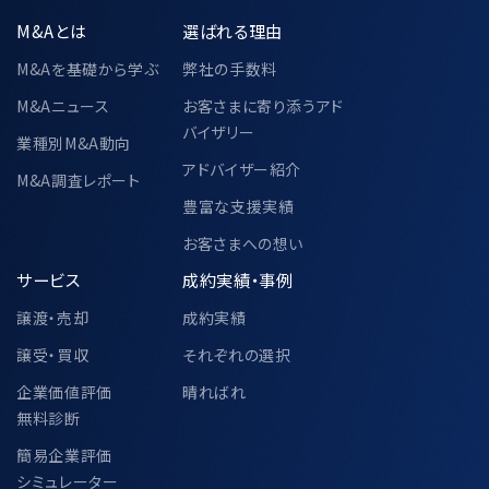
M&Aとは
選ばれる理由
M&Aを基礎から学ぶ
弊社の手数料
M&Aニュース
お客さまに寄り添うアド
バイザリー
業種別M&A動向
アドバイザー紹介
M&A調査レポート
豊富な支援実績
お客さまへの想い
サービス
成約実績・事例
譲渡・売却
成約実績
譲受・買収
それぞれの選択
企業価値評価
晴ればれ
無料診断
簡易企業評価
シミュレーター