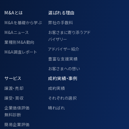
M&Aとは
選ばれる理由
M&Aを基礎から学ぶ
弊社の手数料
M&Aニュース
お客さまに寄り添うアド
バイザリー
業種別M&A動向
アドバイザー紹介
M&A調査レポート
豊富な支援実績
お客さまへの想い
サービス
成約実績・事例
譲渡・売却
成約実績
譲受・買収
それぞれの選択
企業価値評価
晴ればれ
無料診断
簡易企業評価