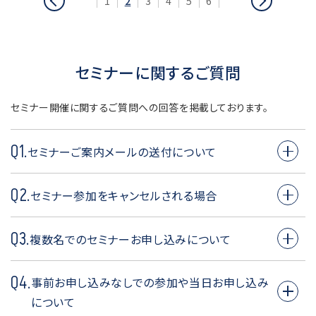
1
2
3
4
5
6
へ
へ
移
移
動
動
セミナーに関するご質問
セミナー開催に関するご質問への回答を掲載しております。
Q1.
セミナーご案内メールの送付について
A1.
Q2.
【オンラインでのご参加】
セミナー参加をキャンセルされる場合
開催前日までに、順次お申込みいただいたメールアドレ
ス宛にセミナー視聴用URLをお送りいたします。
A2.
Q3.
セミナー事務局宛に事前の御連絡は不要でございます。
複数名でのセミナーお申し込みについて
【外部のホテルや施設等でのご参加】
開催前日までに、順次お申込みいただいたメールアドレ
A3.
Q4.
ス宛に当日のスケジュールを記載したご案内をお送りい
定員の都合上、必ずご同伴者の方も個別にお申し込みが
事前お申し込みなしでの参加や当日お申し込み
たします。なお当日は受付にて「お名刺1名」をご提出くだ
必要になります。
について
さい。