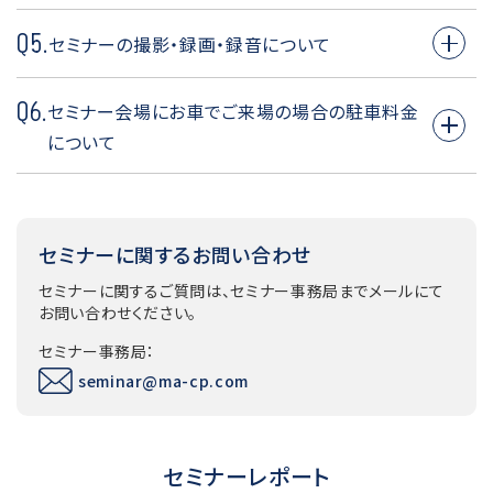
お名刺をお持ちでない方は、受付にて「貴社名・役職・電
A4.
Q5.
セミナー当日のお申し込みもホームページにて受付して
セミナーの撮影・録画・録音について
話番号・E-mailアドレス」の情報をご記入いただきます。
おりますので、必ず事前のお申込をお願いします。
A5.
Q6.
セミナー会場にお車でご来場の場合の駐車料金
メディア関係者様を除き、ご遠慮いただいております。
について
A6.
当社では駐車券の発行は行っておりません。お客さまの
実費負担となりますので、予めご了承ください。
セミナーに関するお問い合わせ
セミナーに関するご質問は、セミナー事務局までメールにて
お問い合わせください。
セミナー事務局：
seminar@ma-cp.com
セミナーレポート