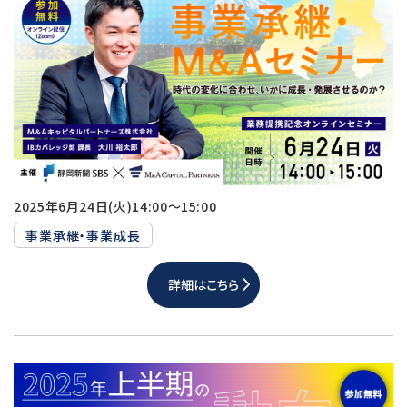
件
2022
を
年
み
る
2021
年
2020
年
2019
2025年6月24日(火)14:00～15:00
年
事業承継・事業成長
詳細はこちら