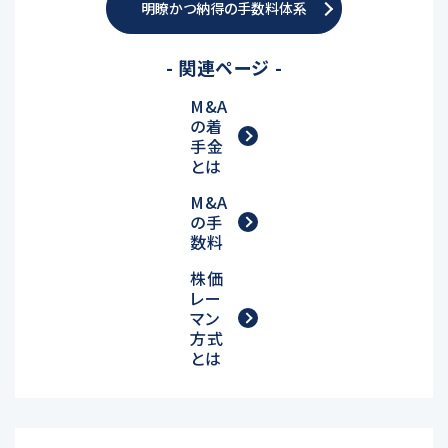
明瞭かつ納得の手数料体系
- 関連ページ -
M&A
の着
手金
とは
M&A
の手
数料
株価
レー
マン
方式
とは