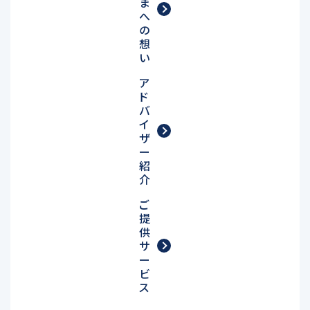
ま
へ
の
想
い
ア
ド
バ
イ
ザ
ー
紹
介
ご
提
供
サ
ー
ビ
ス