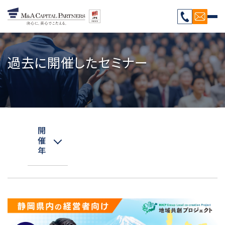
過去に開催したセミナー
開
催
開
年
催
年
の
2024
絞
年
り
込
2023
み
年
条