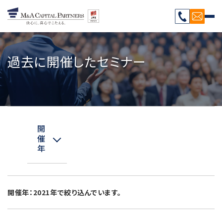
過去に開催したセミナー
開
催
開
年
催
年
の
2024
絞
年
り
開催年：2021年で絞り込んでいます。
込
2023
み
年
条