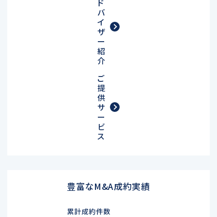
ド
バ
イ
ザ
ー
紹
介
ご
提
供
サ
ー
ビ
ス
豊富なM&A成約実績