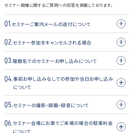
セミナー開催に関するご質問への回答を掲載しております。
Q1.
セミナーご案内メールの送付について
A1.
Q2.
【オンラインでのご参加】
セミナー参加をキャンセルされる場合
開催前日までに、順次お申込みいただいたメールアドレ
ス宛にセミナー視聴用URLをお送りいたします。
A2.
Q3.
セミナー事務局宛に事前の御連絡は不要でございます。
複数名でのセミナーお申し込みについて
【外部のホテルや施設等でのご参加】
開催前日までに、順次お申込みいただいたメールアドレ
A3.
Q4.
ス宛に当日のスケジュールを記載したご案内をお送りい
定員の都合上、必ずご同伴者の方も個別にお申し込みが
事前お申し込みなしでの参加や当日お申し込み
たします。なお当日は受付にて「お名刺1名」をご提出くだ
必要になります。
について
さい。
お名刺をお持ちでない方は、受付にて「貴社名・役職・電
A4.
Q5.
セミナー当日のお申し込みもホームページにて受付して
セミナーの撮影・録画・録音について
話番号・E-mailアドレス」の情報をご記入いただきます。
おりますので、必ず事前のお申込をお願いします。
A5.
Q6.
セミナー会場にお車でご来場の場合の駐車料金
メディア関係者様を除き、ご遠慮いただいております。
について