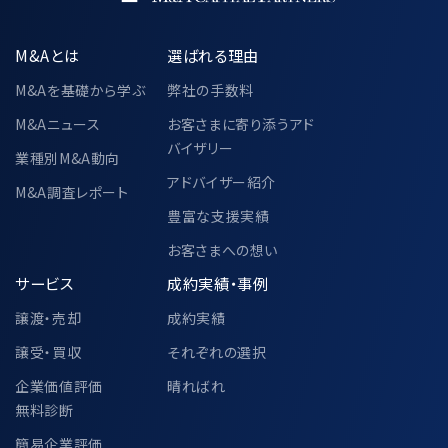
M&Aとは
選ばれる理由
M&Aを基礎から学ぶ
弊社の手数料
M&Aニュース
お客さまに寄り添うアド
バイザリー
業種別M&A動向
アドバイザー紹介
M&A調査レポート
豊富な支援実績
お客さまへの想い
サービス
成約実績・事例
譲渡・売却
成約実績
譲受・買収
それぞれの選択
企業価値評価
晴ればれ
無料診断
簡易企業評価