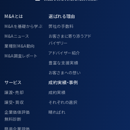
M&Aとは
選ばれる理由
M&Aを基礎から学ぶ
弊社の手数料
M&Aニュース
お客さまに寄り添うアド
バイザリー
業種別M&A動向
アドバイザー紹介
M&A調査レポート
豊富な支援実績
お客さまへの想い
サービス
成約実績・事例
譲渡・売却
成約実績
譲受・買収
それぞれの選択
企業価値評価
晴ればれ
無料診断
簡易企業評価