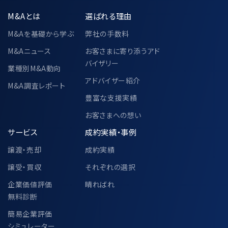
M&Aとは
選ばれる理由
M&Aを基礎から学ぶ
弊社の手数料
M&Aニュース
お客さまに寄り添うアド
バイザリー
業種別M&A動向
アドバイザー紹介
M&A調査レポート
豊富な支援実績
お客さまへの想い
サービス
成約実績・事例
譲渡・売却
成約実績
譲受・買収
それぞれの選択
企業価値評価
晴ればれ
無料診断
簡易企業評価
シミュレーター