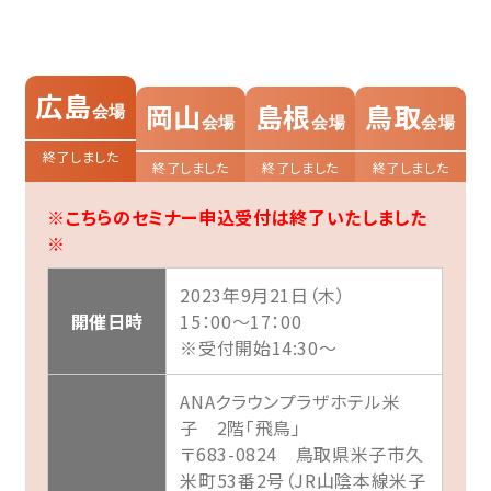
広島
岡山
島根
鳥取
会場
会場
会場
会場
終了しました
終了しました
終了しました
終了しました
※こちらのセミナー申込受付は終了いたしました
※
2023年9月21日（木）
開催日時
15：00～17：00
※受付開始14:30～
ANAクラウンプラザホテル米
子 2階「飛鳥」
〒683-0824 鳥取県米子市久
米町53番2号（JR山陰本線米子