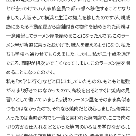
とがきっかけで、6人家族全員で都市部へ移住することとなり
ました。大阪そして横浜と生活の拠点を移したのですが、親戚
筋にあたる不動産屋から店舗付きの物件を勧められた両親は
一念発起してラーメン屋を始めることになったんです。このラー
メン屋が軌道に乗ったおかげで、職人を雇えるようになり、私た
ちも学校へ通わせてもらえました。しかし、私が二十歳を過ぎ
たころ、両親が相次いで亡くなってしまい、このラーメン屋を閉
めることになったのです。
私も「大学に行く」などと口にはしていたものの、もともと勉強
があまり好きではなかったので、高校を出るとすぐに焼肉の見
習いとして働いていました。親のラーメン屋をそのまま真似る
つもりはなかったので、それなら焼肉だと決心しました。修業に
入ったのは当時都内でも一流と言われた焼肉店で、ここで肉の
切り方から仕入れなどといった焼肉のいろはを学びながら、1
日も早く自分の店を持ちたいと心に決め、資金を貯めることに