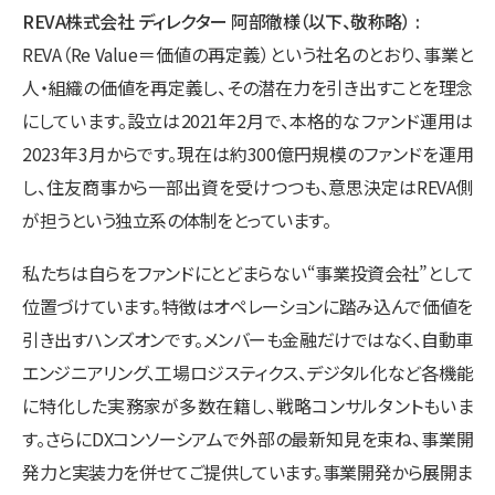
REVA株式会社 ディレクター 阿部徹様（以下、敬称略）
REVA（Re Value＝価値の再定義）という社名のとおり、事業と
人・組織の価値を再定義し、その潜在力を引き出すことを理念
にしています。設立は2021年2月で、本格的なファンド運用は
2023年3月からです。現在は約300億円規模のファンドを運用
し、住友商事から一部出資を受けつつも、意思決定はREVA側
が担うという独立系の体制をとっています。
私たちは自らをファンドにとどまらない“事業投資会社”として
位置づけています。特徴はオペレーションに踏み込んで価値を
引き出すハンズオンです。メンバーも金融だけではなく、自動車
エンジニアリング、工場ロジスティクス、デジタル化など各機能
に特化した実務家が多数在籍し、戦略コンサルタントもいま
す。さらにDXコンソーシアムで外部の最新知見を束ね、事業開
発力と実装力を併せてご提供しています。事業開発から展開ま