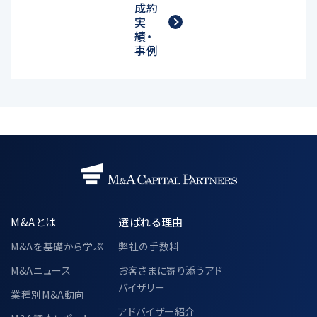
成約
実
績・
事例
M&Aとは
選ばれる理由
M&Aを基礎から学ぶ
弊社の手数料
M&Aニュース
お客さまに寄り添うアド
バイザリー
業種別M&A動向
アドバイザー紹介