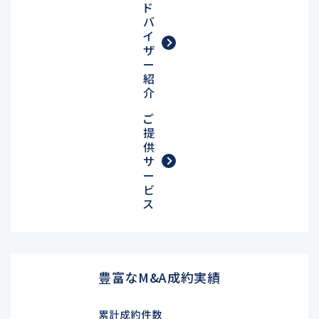
ド
バ
イ
ザ
ー
紹
介
ご
提
供
サ
ー
ビ
ス
豊富なM&A成約実績