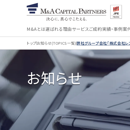
M&Aとは
選ばれる理由
サービス
ご成約実績・事例
案
トップ
お知らせ(TOPICS一覧)
弊社グループ会社「株式会社レ
お知らせ