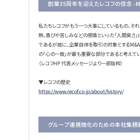
創業35周年を迎えたレコフの信念 -
私たちレコフがもう一つ大事にしているもの、それ
熱、喜びや苦しみなどの感情といった「人間臭さ」
であるが故に、企業自体を取引の対象とするM&A
の「心の一致」が最も重要な部分であると考えていま
（レコフHP 代表メッセージより一部抜粋）
▼レコフの歴史
https://www.recof.co.jp/about/history/
グループ連携強化のための本社集積