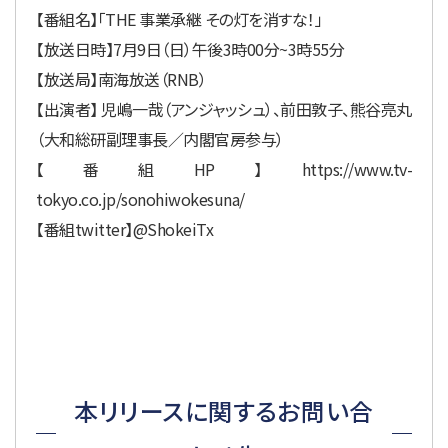
【番組名】「THE 事業承継 その灯を消すな！」
【放送日時】7月9日（日）午後3時00分~3時55分
【放送局】南海放送（RNB）
【出演者】 児嶋一哉（アンジャッシュ）、前田敦子、熊谷亮丸
（大和総研副理事長／内閣官房参与）
【番組HP】https://www.tv-
tokyo.co.jp/sonohiwokesuna/
【番組twitter】@ShokeiTx
本リリースに関するお問い合