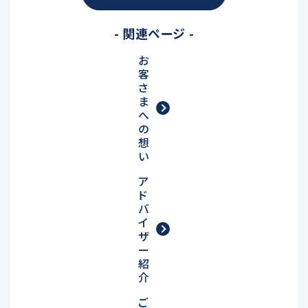
- 関連ページ -
お
客
さ
ま
へ
の
想
い
ア
ド
バ
イ
ザ
ー
紹
介
ご