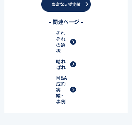
豊富な支援実績
- 関連ページ -
それ
ぞれ
の選
択
晴れ
ばれ
M&A
成約
実
績・
事例