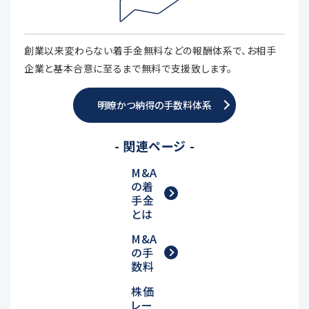
創業以来変わらない着手金無料などの報酬体系で、お相手
企業と基本合意に至るまで無料で支援致します。
明瞭かつ納得の手数料体系
- 関連ページ -
M&A
の着
手金
とは
M&A
の手
数料
株価
レー