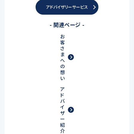
アドバイザリーサービス
- 関連ページ -
お
客
さ
ま
へ
の
想
い
ア
ド
バ
イ
ザ
ー
紹
介