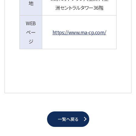
地
洲セントラルタワー36階
WEB
ペー
https://www.ma-cp.com/
ジ
一覧へ戻る