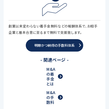
創業以来変わらない着手金無料などの報酬体系で、お相手
企業と基本合意に至るまで無料で支援致します。
明瞭かつ納得の手数料体系
- 関連ページ -
M&A
の着
手金
とは
M&A
の手
数料