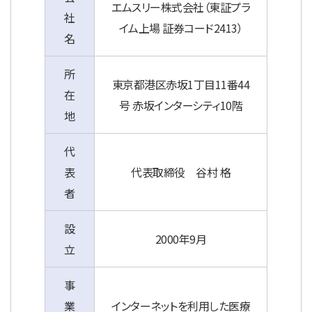
エムスリー株式会社（東証プラ
社
イム上場 証券コード2413）
名
所
東京都港区赤坂1丁目11番44
在
号 赤坂インターシティ10階
地
代
表
代表取締役 谷村 格
者
設
2000年9月
立
事
業
インターネットを利用した医療