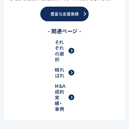
豊富な支援実績
- 関連ページ -
それ
ぞれ
の選
択
晴れ
ばれ
M&A
成約
実
績・
事例