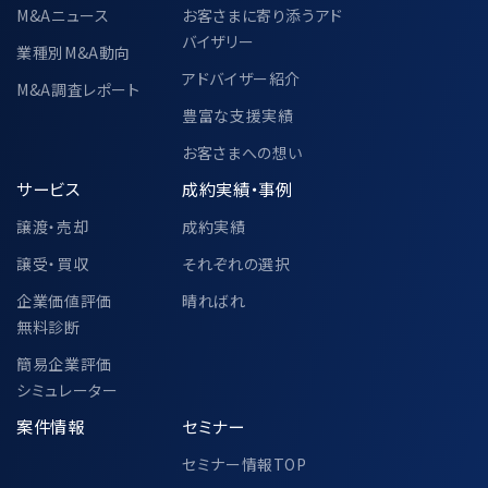
M&Aニュース
お客さまに寄り添うアド
バイザリー
業種別M&A動向
アドバイザー紹介
M&A調査レポート
豊富な支援実績
お客さまへの想い
サービス
成約実績・事例
譲渡・売却
成約実績
譲受・買収
それぞれの選択
企業価値評価
晴ればれ
無料診断
簡易企業評価
シミュレーター
案件情報
セミナー
セミナー情報TOP