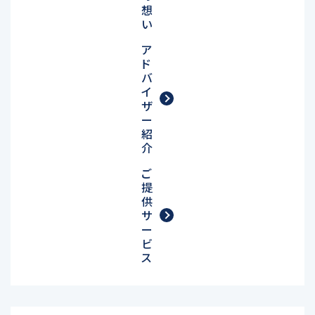
想
い
ア
ド
バ
イ
ザ
ー
紹
介
ご
提
供
サ
ー
ビ
ス