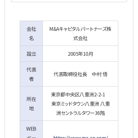
会社
M&Aキャピタルパートナーズ株
名
式会社
設立
2005年10月
代表
代表取締役社長 中村 悟
者
東京都中央区八重洲2-2-1
所在
東京ミッドタウン八重洲 八重
地
洲セントラルタワー36階
WEB
ペー
https://www.ma-cp.com/