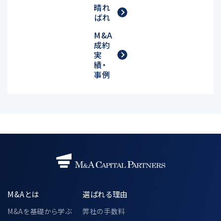
晴れ
ばれ
M&A
成約
実
績・
事例
M&Aとは
選ばれる理由
M&Aを基礎から学ぶ
弊社の手数料