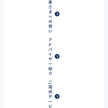
客
さ
ま
へ
の
想
い
ア
ド
バ
イ
ザ
ー
紹
介
ご
提
供
サ
ー
ビ