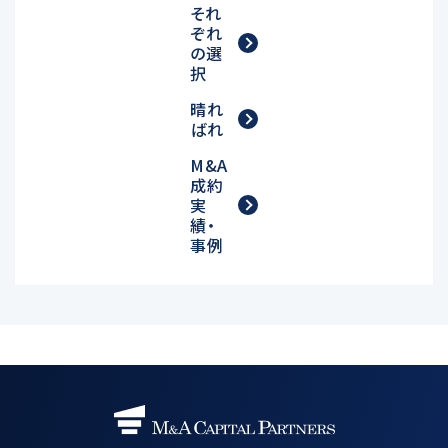
それ
ぞれ
の選
択
晴れ
ばれ
M&A
成約
実
績・
事例