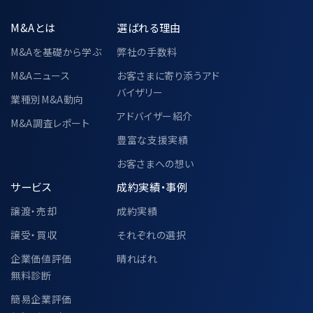
M&Aとは
選ばれる理由
M&Aを基礎から学ぶ
弊社の手数料
M&Aニュース
お客さまに寄り添うアド
バイザリー
業種別M&A動向
アドバイザー紹介
M&A調査レポート
豊富な支援実績
お客さまへの想い
サービス
成約実績・事例
譲渡・売却
成約実績
譲受・買収
それぞれの選択
企業価値評価
晴ればれ
無料診断
簡易企業評価