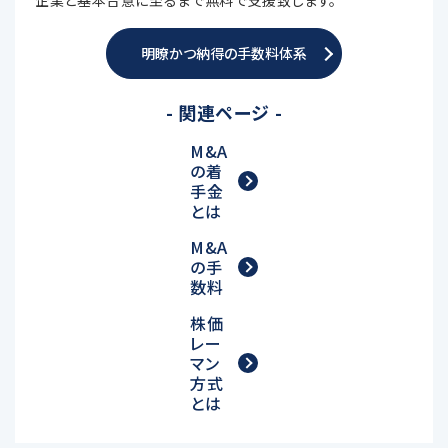
企業と基本合意に至るまで無料で支援致します。
明瞭かつ納得の手数料体系
- 関連ページ -
M&A
の着
手金
とは
M&A
の手
数料
株価
レー
マン
方式
とは