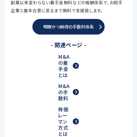
創業以来変わらない着手金無料などの報酬体系で、お相手
企業と基本合意に至るまで無料で支援致します。
明瞭かつ納得の手数料体系
- 関連ページ -
M&A
の着
手金
とは
M&A
の手
数料
株価
レー
マン
方式
とは