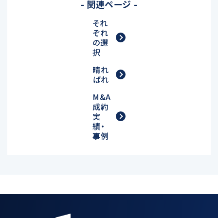
- 関連ページ -
それ
ぞれ
の選
択
晴れ
ばれ
M&A
成約
実
績・
事例