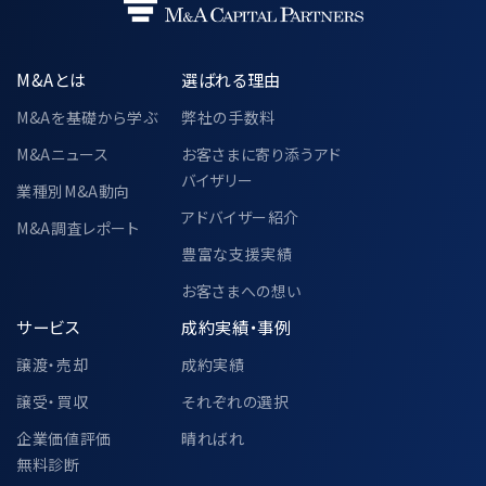
M&Aとは
選ばれる理由
M&Aを基礎から学ぶ
弊社の手数料
M&Aニュース
お客さまに寄り添うアド
バイザリー
業種別M&A動向
アドバイザー紹介
M&A調査レポート
豊富な支援実績
お客さまへの想い
サービス
成約実績・事例
譲渡・売却
成約実績
譲受・買収
それぞれの選択
企業価値評価
晴ればれ
無料診断