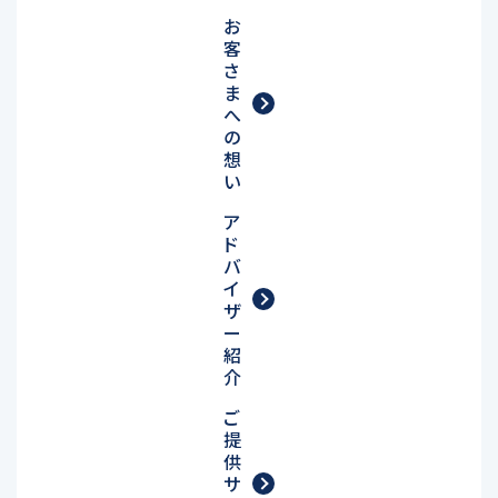
お
客
さ
ま
へ
の
想
い
ア
ド
バ
イ
ザ
ー
紹
介
ご
提
供
サ